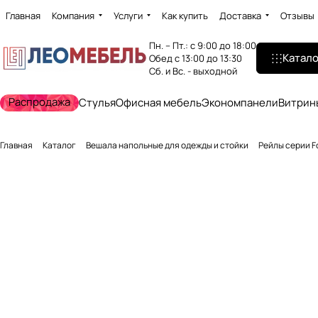
Главная
Компания
Услуги
Как купить
Доставка
Отзывы
Пн. – Пт.: с 9:00 до 18:00
Катало
Обед с 13:00 до 13:30
Сб. и Вс. - выходной
Распродажа
Стулья
Офисная мебель
Экономпанели
Витрин
Главная
Каталог
Вешала напольные для одежды и стойки
Рейлы серии F