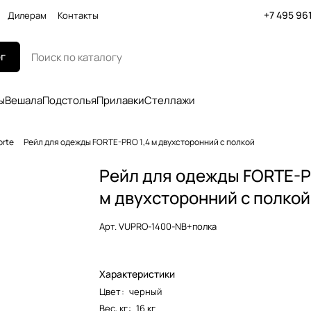
+7 495 96
Дилерам
Контакты
г
ы
Вешала
Подстолья
Прилавки
Стеллажи
orte
Рейл для одежды FORTE-PRO 1,4 м двухсторонний с полкой
Рейл для одежды FORTE-P
м двухсторонний с полкой
Арт.
VUPRO-1400-NB+полка
Характеристики
Цвет
:
черный
Вес, кг
:
16 кг