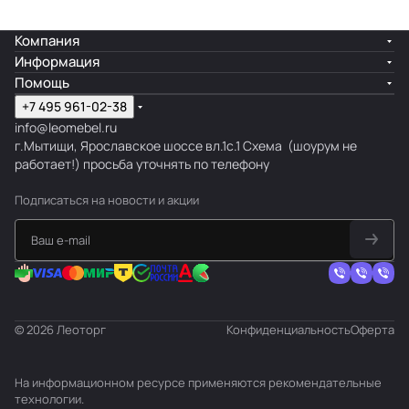
Компания
Информация
Помощь
+7 495 961-02-38
info@leomebel.ru
г.Мытищи, Ярославское шоссе вл.1с.1
Схема
(шоурум не
работает!) просьба уточнять по телефону
Подписаться
на новости и акции
© 2026 Леоторг
Конфиденциальность
Оферта
На информационном ресурсе применяются
рекомендательные
технологии
.