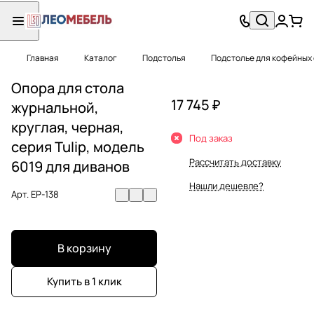
Главная
Каталог
Подстолья
Подстолье для кофейных
Опора для стола
17 745 ₽
журнальной,
круглая, черная,
Под заказ
серия Tulip, модель
Рассчитать доставку
6019 для диванов
Нашли дешевле?
Арт.
EP-138
В корзину
Купить в 1 клик