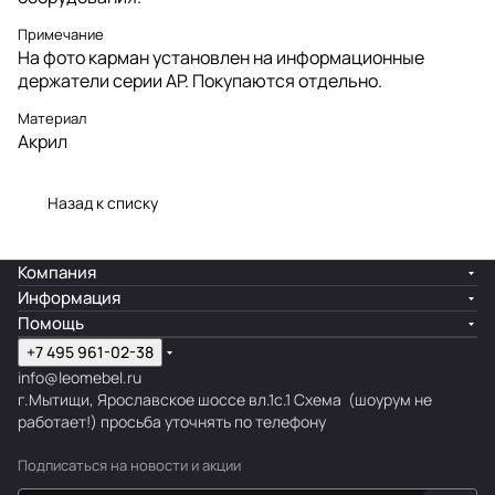
Примечание
На фото карман установлен на информационные
держатели серии AP. Покупаются отдельно.
Материал
Акрил
Назад к списку
Компания
Информация
Помощь
+7 495 961-02-38
info@leomebel.ru
г.Мытищи, Ярославское шоссе вл.1с.1
Схема
(шоурум не
работает!) просьба уточнять по телефону
Подписаться
на новости и акции