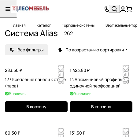
Главная
Каталог
Торговые системы
Вертикальные то
Система Alias
262
Все фильтры
По возрастанию сортировки
283.50 ₽
1 423.80 ₽
12 \ Крепление панели к стене
1 \ Алюминиевый профиль с
(пара)
одиночной перфорацией
В наличии
В наличии
В корзину
В корзину
69.30 ₽
131.30 ₽