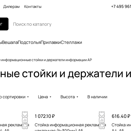
+7 495 96
Дилерам
Контакты
г
ы
Вешала
Подстолья
Прилавки
Стеллажи
 информационные стойки и держатели информации AP
ые стойки и держатели 
ю сортировки
Цена
Высота
В наличии
1 072.10 ₽
616.40 ₽
ная рекламная
Стойка информационная рекламная
Стойка и
4, A5
наклонная (h-300мм) A5
А4, A5