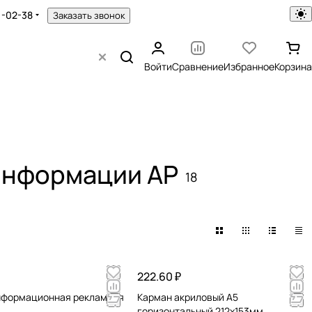
1-02-38
Заказать звонок
Войти
Сравнение
Избранное
Корзина
информации AP
18
222.60 ₽
нформационная рекламная
Карман акриловый А5
горизонтальный 212х153мм