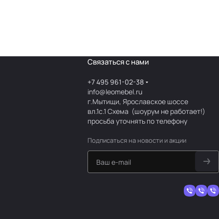
Связаться с нами
+7 495 961-02-38
info@leomebel.ru
г.Мытищи, Ярославское шоссе
вл.1с.1
Схема
(шоурум не работает!)
просьба уточнять по телефону
Подписаться
на новости и акции