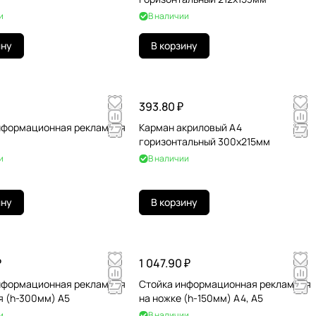
и
В наличии
ину
В корзину
393.80 ₽
нформационная рекламная
Карман акриловый А4
горизонтальный 300х215мм
и
В наличии
ину
В корзину
₽
1 047.90 ₽
нформационная рекламная
Стойка информационная рекламная
я (h-300мм) A5
на ножке (h-150мм) А4, A5
и
В наличии