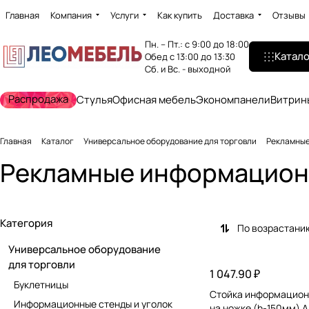
Главная
Компания
Услуги
Как купить
Доставка
Отзывы
Пн. – Пт.: с 9:00 до 18:00
Катало
Обед с 13:00 до 13:30
Сб. и Вс. - выходной
Распродажа
Стулья
Офисная мебель
Экономпанели
Витрин
Главная
Каталог
Универсальное оборудование для торговли
Рекламные
Рекламные информационн
Категория
По возрастани
Универсальное оборудование
для торговли
1 047.90 ₽
Буклетницы
Стойка информацион
Информационные стенды и уголок
на ножке (h-150мм) А