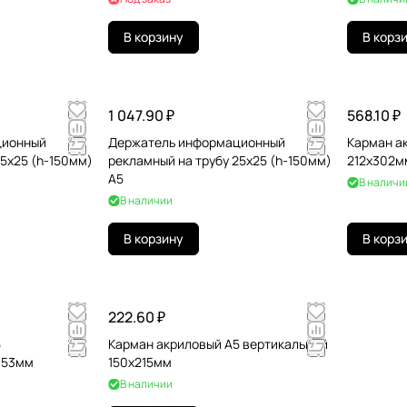
В корзину
В корз
1 047.90 ₽
568.10 ₽
ционный
Держатель информационный
Карман а
25х25 (h-150мм)
рекламный на трубу 25х25 (h-150мм)
212х302м
A5
В наличи
В наличии
В корзину
В корз
222.60 ₽
5
Карман акриловый А5 вертикальный
153мм
150х215мм
В наличии