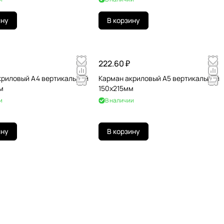
ину
В корзину
222.60 ₽
криловый А4 вертикальный
Карман акриловый А5 вертикальный
м
150х215мм
и
В наличии
ину
В корзину