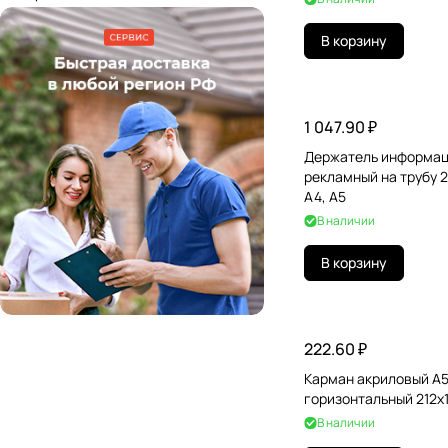
В корзину
1 047.90 ₽
Держатель информа
рекламный на трубу 
А4, A5
В наличии
В корзину
222.60 ₽
Карман акриловый А
горизонтальный 212х
В наличии