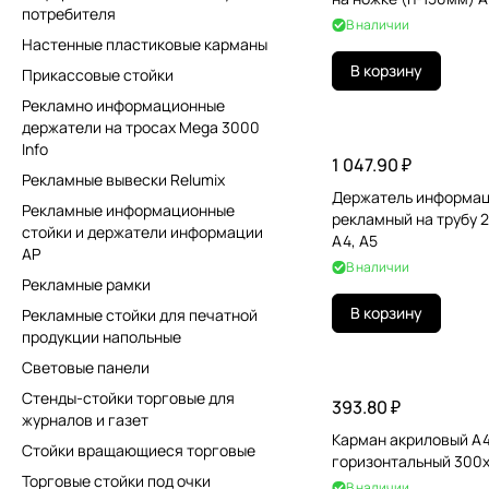
потребителя
В наличии
Настенные пластиковые карманы
В корзину
Прикассовые стойки
Рекламно информационные
держатели на тросах Mega 3000
Info
1 047.90 ₽
Рекламные вывески Relumix
Держатель информа
Рекламные информационные
рекламный на трубу 
стойки и держатели информации
А4, A5
AP
В наличии
Рекламные рамки
В корзину
Рекламные стойки для печатной
продукции напольные
Световые панели
Стенды-стойки торговые для
393.80 ₽
журналов и газет
Карман акриловый А
Стойки вращающиеся торговые
горизонтальный 300
Торговые стойки под очки
В наличии