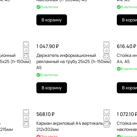
В наличии
В наличи
В корзину
В корз
1 047.90 ₽
616.40 ₽
ционный
Держатель информационный
Стойка и
25х25 (h-150мм)
рекламный на трубу 25х25 (h-150мм)
А4, A5
A5
В наличи
В наличии
В корзину
В корз
568.10 ₽
1 072.10 
4
Карман акриловый А4 вертикальный
Стойка и
х215мм
212х302мм
наклонна
Под заказ
В наличи