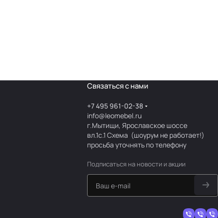
Связаться с нами
+7 495 961-02-38
info@leomebel.ru
г.Мытищи, Ярославское шоссе
вл.1с.1
Схема
(шоурум не работает!)
просьба уточнять по телефону
Подписаться
на новости и акции