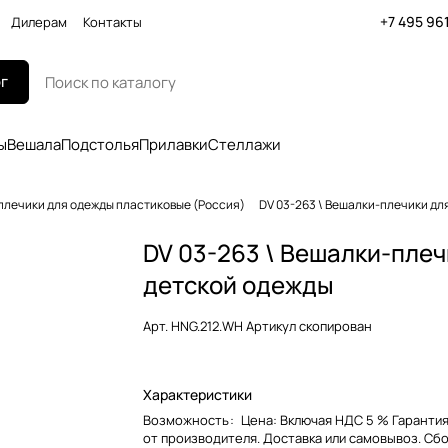
+7 495 96
Дилерам
Контакты
г
ы
Вешала
Подстолья
Прилавки
Стеллажи
плечики для одежды пластиковые (Россия)
DV 03-263 \ Вешалки-плечики дл
DV 03-263 \ Вешалки-плеч
детской одежды
Арт.
HNG.212.WH Артикул скопирован
Характеристики
Возможность
:
Цена: Включая НДС 5 % Гарантия
от производителя. Доставка или самовывоз. Сб