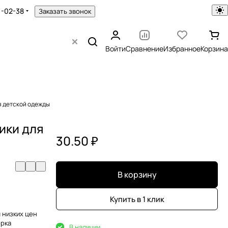
1-02-38
Заказать звонок
Войти
Сравнение
Избранное
Корзина
я детской одежды
ики для
30.50 ₽
В корзину
Купить в 1 клик
 низких цен
орка
В наличии