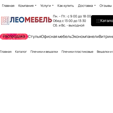
Главная
Компания
Услуги
Как купить
Доставка
Отзывы
Пн. – Пт.: с 9:00 до 18:00
Катало
Обед с 13:00 до 13:30
Сб. и Вс. - выходной
Распродажа
Стулья
Офисная мебель
Экономпанели
Витрин
Главная
Каталог
Плечики и вешалки
Плечики пластиковые
Вешалки и 