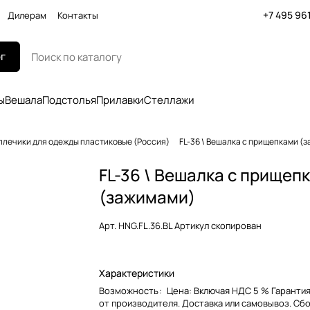
+7 495 96
Дилерам
Контакты
г
ы
Вешала
Подстолья
Прилавки
Стеллажи
плечики для одежды пластиковые (Россия)
FL-36 \ Вешалка c прищепками (
FL-36 \ Вешалка c прищеп
(зажимами)
Арт.
HNG.FL.36.BL Артикул скопирован
Характеристики
Возможность
:
Цена: Включая НДС 5 % Гарантия
от производителя. Доставка или самовывоз. Сб