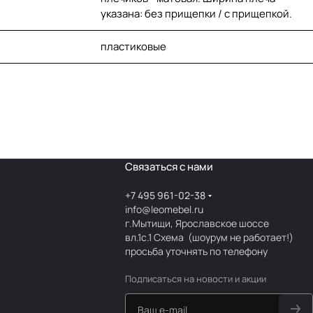
указана: без прищепки / с прищепкой.
пластиковые
Связаться с нами
+7 495 961-02-38
info@leomebel.ru
г.Мытищи, Ярославское шоссе
вл.1с.1
Схема
(шоурум не работает!)
просьба уточнять по телефону
Подписаться
на новости и акции