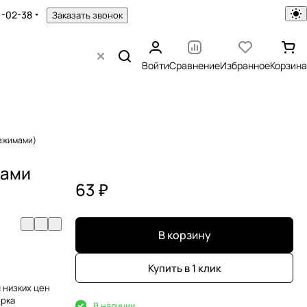
1-02-38
Заказать звонок
Войти
Сравнение
Избранное
Корзина
зажимами)
ками
63 ₽
В корзину
Купить в 1 клик
 низких цен
орка
В наличии