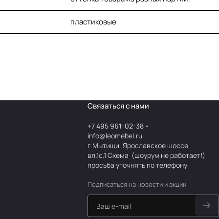
пластиковые
Связаться с нами
+7 495 961-02-38
info@leomebel.ru
г.Мытищи, Ярославское шоссе
вл.1с.1
Схема
(шоурум не работает!)
просьба уточнять по телефону
Подписаться
на новости и акции