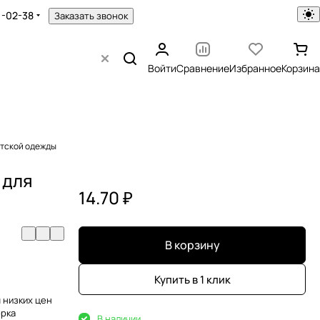
1-02-38
Заказать звонок
Войти
Сравнение
Избранное
Корзина
етской одежды
 для
14.70 ₽
В корзину
Купить в 1 клик
 низких цен
орка
В наличии