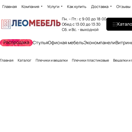
Главная
Компания
Услуги
Как купить
Доставка
Отзывы
Пн. – Пт.: с 9:00 до 18:00
Катало
Обед с 13:00 до 13:30
Сб. и Вс. - выходной
Распродажа
Стулья
Офисная мебель
Экономпанели
Витрин
Главная
Каталог
Плечики и вешалки
Плечики пластиковые
Вешалки и 