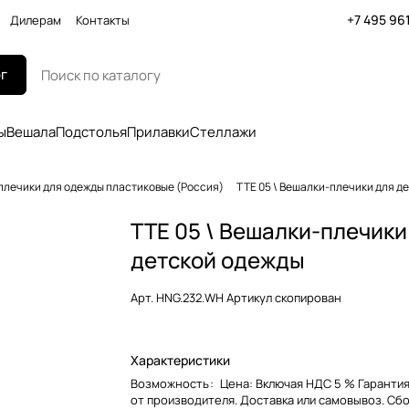
+7 495 96
Дилерам
Контакты
г
ы
Вешала
Подстолья
Прилавки
Стеллажи
плечики для одежды пластиковые (Россия)
TTE 05 \ Вешалки-плечики для д
TTE 05 \ Вешалки-плечики
детской одежды
Арт.
HNG.232.WH Артикул скопирован
Характеристики
Возможность
:
Цена: Включая НДС 5 % Гарантия
от производителя. Доставка или самовывоз. Сб