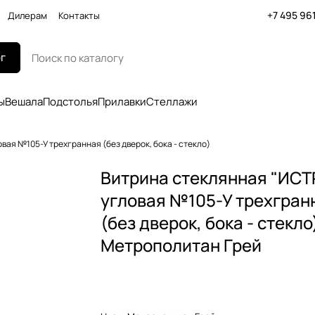
+7 495 96
Дилерам
Контакты
г
ы
Вешала
Подстолья
Прилавки
Стеллажи
вая №105-У трехгранная (без дверок, бока - стекло)
Витрина стеклянная "ИСТ
угловая №105-У трехгран
(без дверок, бока - стекло
Метрополитан Грей