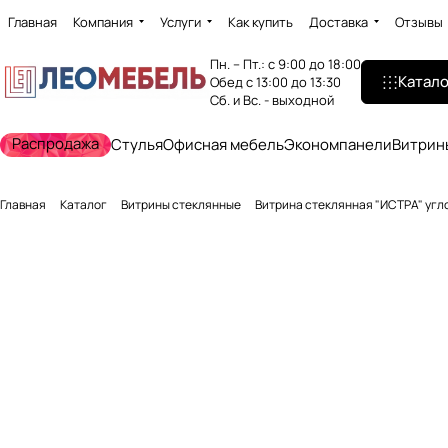
Главная
Компания
Услуги
Как купить
Доставка
Отзывы
Пн. – Пт.: с 9:00 до 18:00
Катало
Обед с 13:00 до 13:30
Сб. и Вс. - выходной
Распродажа
Стулья
Офисная мебель
Экономпанели
Витрин
Главная
Каталог
Витрины стеклянные
Витрина стеклянная "ИСТРА" угло