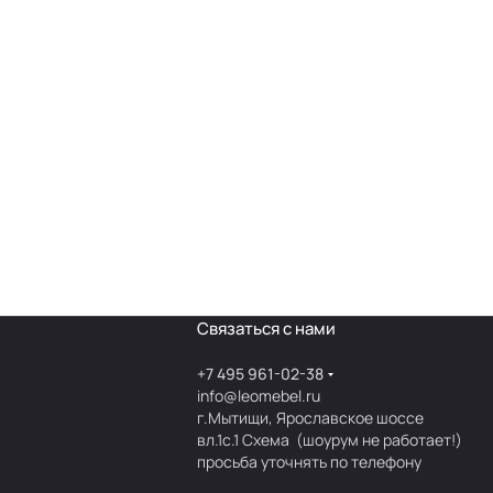
Связаться с нами
+7 495 961-02-38
info@leomebel.ru
г.Мытищи, Ярославское шоссе
вл.1с.1
Схема
(шоурум не работает!)
просьба уточнять по телефону