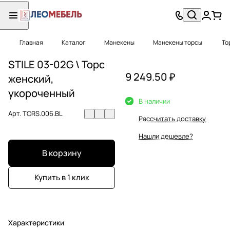
Главная
Каталог
Манекены
Манекены торсы
Тор
STILE 03-02G \ Торс
9 249.50 ₽
женский,
укороченный
В наличии
Арт.
TORS.006.BL
Рассчитать доставку
Нашли дешевле?
В корзину
Купить в 1 клик
Характеристики