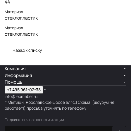
44
Материал
стеклопластик
Материал
стеклопластик
Назад к списку
Компания
Информация
Помощь
+7 495 961-02-38
info@leomebel.ru
г.Мытищи, Ярославское шоссе вл.1с.1
Схема
(шоурум не
работает!) просьба уточнять по телефону
Подписаться
на новости и акции