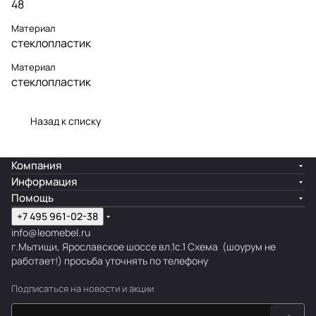
48
Материал
стеклопластик
Материал
стеклопластик
Назад к списку
Компания
Информация
Помощь
+7 495 961-02-38
info@leomebel.ru
г.Мытищи, Ярославское шоссе вл.1с.1
Схема
(шоурум не
работает!) просьба уточнять по телефону
Подписаться
на новости и акции