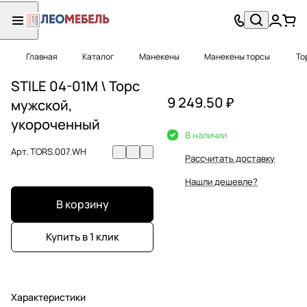
Главная
Каталог
Манекены
Манекены торсы
Тор
STILE 04-01M \ Торс
9 249.50 ₽
мужской,
укороченный
В наличии
Арт.
TORS.007.WH
Рассчитать доставку
Нашли дешевле?
В корзину
Купить в 1 клик
Характеристики