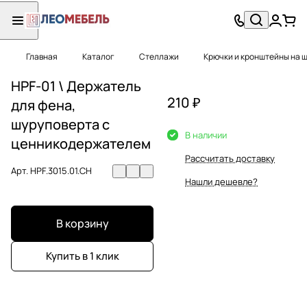
Главная
Каталог
Стеллажи
Крючки и кронштейны на 
HPF-01 \ Держатель
210 ₽
для фена,
шуруповерта с
В наличии
ценникодержателем
Рассчитать доставку
Арт.
HPF.3015.01.CH
Нашли дешевле?
В корзину
Купить в 1 клик