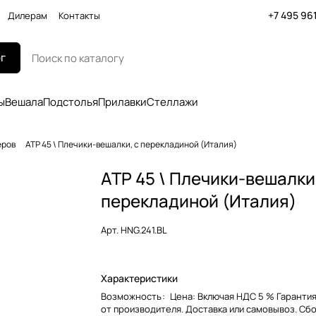
+7 495 96
Дилерам
Контакты
г
ы
Вешала
Подстолья
Прилавки
Стеллажи
еров
ATP 45 \ Плечики-вешалки, с перекладиной (Италия)
ATP 45 \ Плечики-вешалки
перекладиной (Италия)
Арт.
HNG.241.BL
Характеристики
Возможность
:
Цена: Включая НДС 5 % Гарантия
от производителя. Доставка или самовывоз. Сб