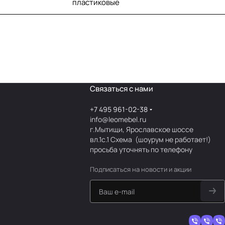
пластиковые
Связаться с нами
+7 495 961-02-38
info@leomebel.ru
г.Мытищи, Ярославское шоссе
вл.1с.1
Схема
(шоурум не работает!)
просьба уточнять по телефону
Подписаться
на новости и акции