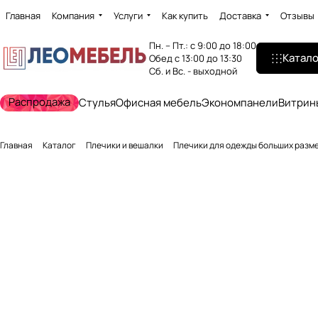
Главная
Компания
Услуги
Как купить
Доставка
Отзывы
Пн. – Пт.: с 9:00 до 18:00
Катало
Обед с 13:00 до 13:30
Сб. и Вс. - выходной
Распродажа
Стулья
Офисная мебель
Экономпанели
Витрин
Главная
Каталог
Плечики и вешалки
Плечики для одежды больших разм