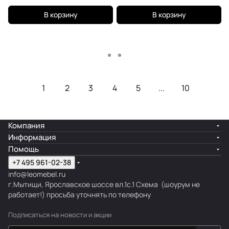
В корзину
В корзину
Загрузить еще
1
2
3
4
5
...
10
Компания
Информация
Помощь
+7 495 961-02-38
info@leomebel.ru
г.Мытищи, Ярославское шоссе вл.1с.1
Схема
(шоурум не
работает!) просьба уточнять по телефону
Подписаться
на новости и акции