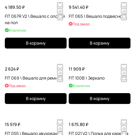
4 189.50 ₽
9 541.40 ₽
FIT 067R V2 \ Вешало с опорой
FIT 065 \ Вешало подвесное
на пол
Под заказ
В наличии
В корзину
В корзину
2 624 ₽
11 909 ₽
FIT 069 \ Вешало для ремней
FIT 100B \ Зеркало
Под заказ
В наличии
В корзину
В корзину
15 519 ₽
1 675.80 ₽
FIT 055 \ Вешало двухрядное
FIT 021 V2 \ Полка для каркаса