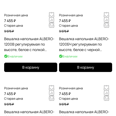
Розничная цена
Розничная цена
7 455 ₽
7 455 ₽
Старая цена
Старая цена
9 975 ₽
9 975 ₽
Вешалка напольная ALBERO-
Вешалка напольная ALBERO-
1200B регулируемая по
1200БЧ регулируемая по
высоте, белое с полкой
высоте, белое с черной
белого цвета
полкой
В наличии
В наличии
В корзину
В корзину
Розничная цена
Розничная цена
7 455 ₽
7 455 ₽
Старая цена
Старая цена
9 975 ₽
9 975 ₽
Вешалка напольная ALBERO-
Вешалка напольная ALBERO-