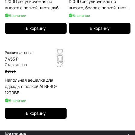
1200D регулируемая по
1200D регулируемая по
высоте с полкой цвета дуб
высоте, белое с полкой цвета
сонома
дуб сонома
В наличии
В наличии
В корзину
В корзину
Розничная цена
7 455 ₽
Старая цена
9 975 ₽
Напольная вешалка для
одежды с полкой ALBERO-
1200BB
В наличии
В корзину
Компания