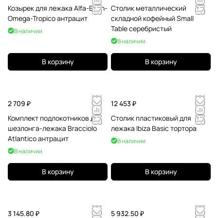
Козырек для лежака Alfa-Eden-
Столик металлический
Omega-Tropico антрацит
складной кофейный Small
Table серебристый
В наличии
В наличии
В корзину
В корзину
2 709 ₽
12 453 ₽
Комплект подлокотников для
Столик пластиковый для
шезлонга-лежака Bracciolo
лежака Ibiza Basic тортора
Atlantico антрацит
В наличии
В наличии
В корзину
В корзину
3 145.80 ₽
5 932.50 ₽