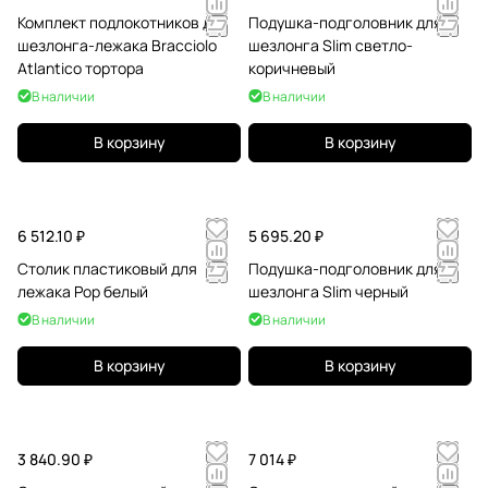
Комплект подлокотников для
Подушка-подголовник для
шезлонга-лежака Bracciolo
шезлонга Slim светло-
Atlantico тортора
коричневый
В наличии
В наличии
В корзину
В корзину
6 512.10 ₽
5 695.20 ₽
Столик пластиковый для
Подушка-подголовник для
лежака Pop белый
шезлонга Slim черный
В наличии
В наличии
В корзину
В корзину
3 840.90 ₽
7 014 ₽