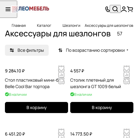
Главная
Каталог
Шезлонги
Аксессуары для шезлонгов
Аксессуары для шезлонгов
57
Все фильтры
По возрастанию сортировки
9 284.10 ₽
4 557 ₽
Стол пластиковый мини-бар
Столик плетеный для
Belle Cool Bar тортора
шезлонга GT 1009 белый
В наличии
В наличии
В корзину
В корзину
6 451.20 ₽
14 773.50 ₽