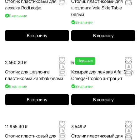
Столик пластиковый для
Столик пластиковый для
лежака Rodi кофе
шезлонга Vela Side Table
белый
В наличии
В наличии
В корзину
В корзину
Новинка
2 460.20 ₽
6 451.20 ₽
Столик для шезлонга
Козырек для лежака Alfa-Eden-
пластиковый Zambak белый
Omega-Tropico антрацит
В наличии
В наличии
В корзину
В корзину
11 955.30 ₽
3 549 ₽
Столик пластиковый для
Столик пластиковый для