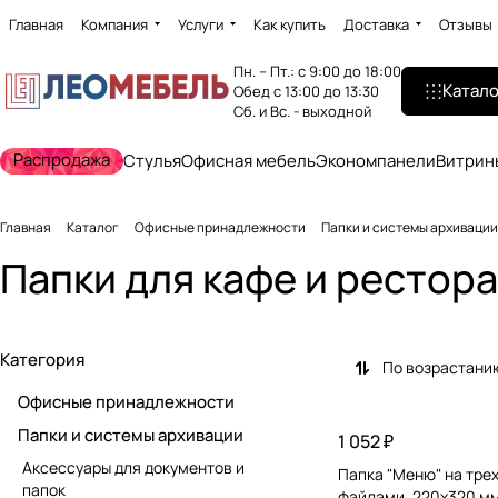
Главная
Компания
Услуги
Как купить
Доставка
Отзывы
Пн. – Пт.: с 9:00 до 18:00
Катало
Обед с 13:00 до 13:30
Сб. и Вс. - выходной
Распродажа
Стулья
Офисная мебель
Экономпанели
Витрин
Главная
Каталог
Офисные принадлежности
Папки и системы архивации
Папки для кафе и рестор
Категория
По возрастани
Офисные принадлежности
Папки и системы архивации
1 052 ₽
Аксессуары для документов и
Папка "Меню" на трех 
папок
файлами, 220х320 мм