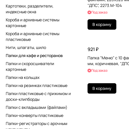
"ДПС", 2273.М-104
Картотеки, разделители,
индексные окна
Под заказ
Короба и архивные системы
В корзину
картонные
Короба и архивные системы
пластиковые
Нити, шпагаты, шило
921 ₽
Папки для кафе и ресторанов
Папка "Меню" с 10 ф
Папки и скоросшиватели
мм, коричневая, "ДПС
картонные
Под заказ
Папки на кольцах
Папки на резинках пластиковые
В корзину
Папки пластиковые с прижимом и
доски-клипборды
Папки с вкладышами (файлами)
Папки-конверты пластиковые
Папки-регистраторы с арочным