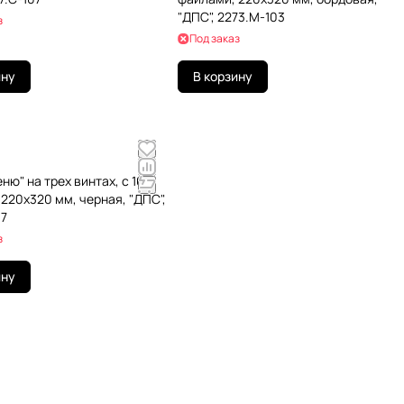
"ДПС", 2273.М-103
з
Под заказ
ину
В корзину
ню" на трех винтах, с 10
220х320 мм, черная, "ДПС",
07
з
ину