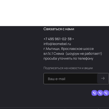
Связаться с нами
+7 495 961-02-38
info@leomebel.ru
г.Мытищи, Ярославское шоссе
вл.1с.1
Схема
(шоурум не работает!)
просьба уточнять по телефону
Подписаться
на новости и акции