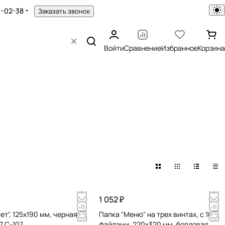
1-02-38
Заказать звонок
Войти
Сравнение
Избранное
Корзина
1 052 ₽
ет", 125х190 мм, черная,
Папка "Меню" на трех винтах, с 10
7.C-107
файлами, 220х320 мм, бордовая,