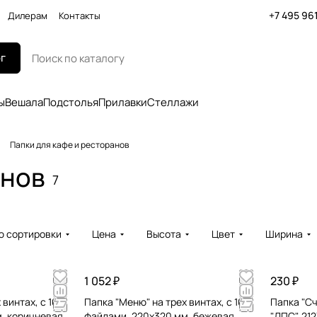
+7 495 96
Дилерам
Контакты
г
ы
Вешала
Подстолья
Прилавки
Стеллажи
Папки для кафе и ресторанов
анов
7
ю сортировки
Цена
Высота
Цвет
Ширина
1 052 ₽
230 ₽
винтах, с 10
Папка "Меню" на трех винтах, с 10
Папка "Сч
, коричневая,
файлами, 220х320 мм, бежевая,
"ДПС", 212