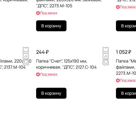
"ДПС", 2273.М-105
Под зака
Под заказ
В корзину
В корз
244 ₽
1 052 ₽
айлами, 220х320
Папка "Счет", 125х190 мм,
Папка "Ме
", 2137.М-104
коричневая, "ДПС", 2127.С-104
файлами, 
2273.М-1
Под заказ
Под зака
В корзину
В корз