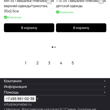
MR-35 \ Вешалка-плечики, для
TTE 05 \ Вешалки-плечики для
верхней одежды/трикотаж,
детской одежды
35x2,5см
В наличии
В наличии
В корзину
В корзину
Загрузить еще
1
2
3
4
5
Компания
Информация
Помощь
+7 495 961-02-38
info@leomebel.ru
г.Мытищи, Ярославское шоссе вл.1с.1
Схема
(шоурум не