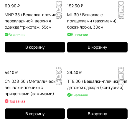
60.90 ₽
152.30 ₽
MNP-35 \ Вешалка-плечики с
ML-30 \ Вешалка c
перекладиной, верхняя
прищепками (зажимами),
одежда/трикотаж, 35см
брюки/юбки, 30см
В наличии
В наличии
В корзину
В корзину
44.10 ₽
29.40 ₽
CN 038-30 \ Металлические
TTE 06 \ Вешалки-плечики для
вешалки-плечики с
детской одежды (контурная)
прищепками (зажимами)
В наличии
Под заказ
В корзину
В корзину