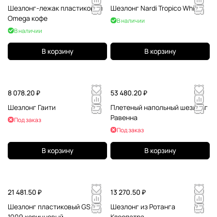
Шезлонг-лежак пластиковый
Шезлонг Nardi Tropico White
Omega кофе
В наличии
В наличии
В корзину
В корзину
8 078.20 ₽
53 480.20 ₽
Шезлонг Гаити
Плетеный напольный шезлонг
Равенна
Под заказ
Под заказ
В корзину
В корзину
21 481.50 ₽
13 270.50 ₽
Шезлонг пластиковый GS
Шезлонг из Ротанга
1009 коричневый
Клеопатра