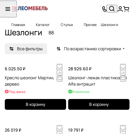
Главная
Каталог
Стулья
Прочее
Шезлонги
Шезлонги
88
Все фильтры
По возрастанию сортировки
6 025.50 ₽
28 929.60 ₽
Кресло шезлонг Мартин,
Шезлонг-лежак пластиковый
дерево
Alfa антрацит
Под заказ
В наличии
В корзину
В корзину
26 019 ₽
19 791 ₽