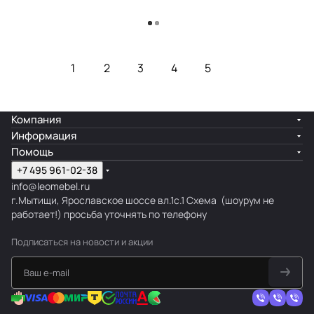
Загрузить еще
1
2
3
4
5
Компания
Информация
Помощь
+7 495 961-02-38
info@leomebel.ru
г.Мытищи, Ярославское шоссе вл.1с.1
Схема
(шоурум не
работает!) просьба уточнять по телефону
Подписаться
на новости и акции