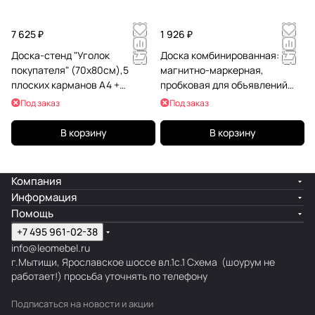
7 625 ₽
1 926 ₽
Доска-стенд "Уголок
Доска комбинированная:
покупателя" (70х80см),5
магнитно-маркерная,
плоских карманов А4 +
пробковая для объявлений
объемный карман
45х60 см, BRAUBERG Extra,
Под заказ
Под заказ
А5,BRAUBERG,291098
238182
В корзину
В корзину
Компания
Информация
Помощь
+7 495 961-02-38
info@leomebel.ru
г.Мытищи, Ярославское шоссе вл.1с.1
Схема
(шоурум не
работает!) просьба уточнять по телефону
Подписаться
на новости и акции