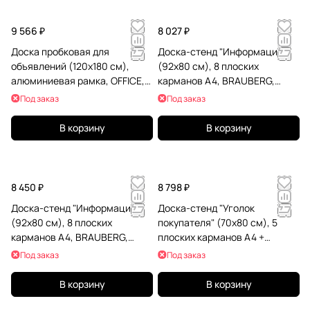
9 566 ₽
8 027 ₽
Доска пробковая для
Доска-стенд "Информация"
объявлений (120x180 см),
(92х80 см), 8 плоских
алюминиевая рамка, OFFICE,
карманов А4, BRAUBERG,
"2х3", TCA1218
291099
Под заказ
Под заказ
В корзину
В корзину
8 450 ₽
8 798 ₽
Доска-стенд "Информация"
Доска-стенд "Уголок
(92х80 см), 8 плоских
покупателя" (70х80 см), 5
карманов А4, BRAUBERG,
плоских карманов А4 +
291099
объемный карман А5,
Под заказ
Под заказ
BRAUBERG, 291098
В корзину
В корзину