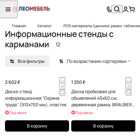
Главная
Каталог
POS-материалы (ценники, рамки, таблички
Информационные стенды с
карманами
12
Все фильтры
По возрастанию сортировки
2 602 ₽
1 250 ₽
Доска-стенд
Доска пробковая для
информационная "Охрана
объявлений 45х60 см,
труда" (910х700 мм), пластик
деревянная рамка, BRAUBERG
Wood, 238310
Под заказ
Под заказ
В корзину
В корзину