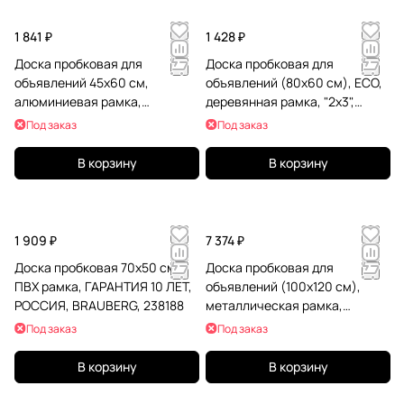
1 841 ₽
1 428 ₽
Доска пробковая для
Доска пробковая для
объявлений 45х60 см,
объявлений (80x60 см), ECO,
алюминиевая рамка,
деревянная рамка, "2х3",
BRAUBERG Extra, 238307
TC86/C
Под заказ
Под заказ
В корзину
В корзину
1 909 ₽
7 374 ₽
Доска пробковая 70х50 см,
Доска пробковая для
ПВХ рамка, ГАРАНТИЯ 10 ЛЕТ,
объявлений (100х120 см),
РОССИЯ, BRAUBERG, 238188
металлическая рамка,
BOARDSYS, П*120
Под заказ
Под заказ
В корзину
В корзину