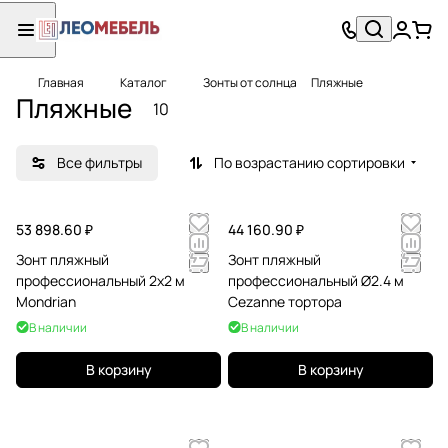
Главная
Каталог
Зонты от солнца
Пляжные
Пляжные
10
Все фильтры
По возрастанию сортировки
53 898.60 ₽
44 160.90 ₽
Зонт пляжный
Зонт пляжный
профессиональный 2х2 м
профессиональный Ø2.4 м
Mondrian
Cezanne тортора
В наличии
В наличии
В корзину
В корзину