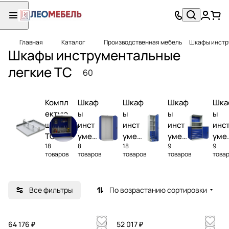
Главная
Каталог
Производственная мебель
Шкафы инстр
Шкафы инструментальные
легкие ТС
60
Компл
Шкаф
Шкаф
Шкаф
Шка
ектую
ы
ы
ы
ы
щие
инстр
инстр
инстр
инс
ТС
умент
умент
умент
уме
18
8
18
9
9
альны
альны
альны
аль
товаров
товаров
товаров
товаров
това
е TC-
е TC-
е
е
1095
1995
ТС-19
ТС-
47
95/
Все фильтры
По возрастанию сортировки
64 176 ₽
52 017 ₽