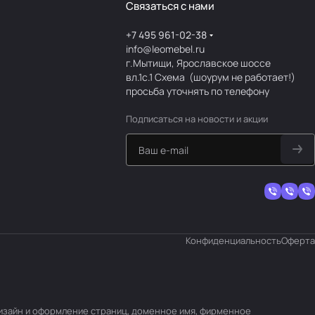
Связаться с нами
+7 495 961-02-38
info@leomebel.ru
г.Мытищи, Ярославское шоссе
вл.1с.1
Схема
(шоурум не работает!)
просьба уточнять по телефону
Подписаться
на новости и акции
Конфиденциальность
Оферта
 дизайн и оформление страниц, доменное имя, фирменное