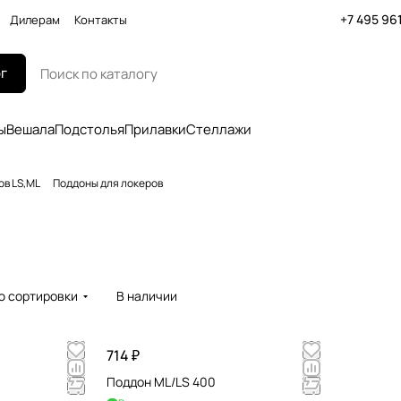
+7 495 96
Дилерам
Контакты
г
ы
Вешала
Подстолья
Прилавки
Стеллажи
ов LS,ML
Поддоны для локеров
ю сортировки
В наличии
714 ₽
Поддон ML/LS 400