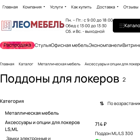
Главная
Компания
Услуги
Как купить
Доставка
Отзывы
Пн. – Пт.: с 9:00 до 18:00
Катало
Обед с 13:00 до 13:30
Сб. и Вс. - выходной
Распродажа
Стулья
Офисная мебель
Экономпанели
Витрин
Главная
Каталог
Металлическая мебель
Аксессуары и опции для локер
Поддоны для локеров
2
Категория
По возрастани
Металлическая мебель
Аксессуары и опции для локеров
714 ₽
LS,ML
Поддон ML/LS 300
Замки электронные и