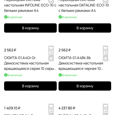
настольная INFOLINE-ECO-10 с
настольная DATALINE-ECO-10
белыми рамками А4
с белыми рамками А4
В наличии
В наличии
В корзину
В корзину
2 562 ₽
2 562 ₽
СЮИТА-01.А4Gr.Gr
СЮИТА-01.А4Bk.Bk
Демосистема настольная
Демосистема настольная
вращающаяся серая 10 серых
вращающаяся черная 10
панелей А4
черных панелей А4
В наличии
В наличии
В корзину
В корзину
1 409.10 ₽
4 237.80 ₽