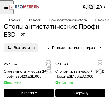
Главная
Каталог
Производственная мебель
Столы ан
Столы антистатические Профи
ESD
20
Все фильтры
По возрастанию сортировки
25 305 ₽
23 604 ₽
Стол антистатический (№121)
Стол антистатический (№101)
Профи ESD120.ESD.000
Профи ESD100.ESD.000
В наличии
В наличии
В корзину
В корзину