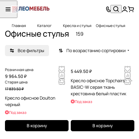
Главная
Каталог
Кресла и стулья
Офисные стулья
Офисные стулья
159
Все фильтры
По возрастанию сортировки
Розничная цена
5 449.50 ₽
9 964.50 ₽
Кресло офисное Topchairs ST-
Старая цена
BASIC-W серая ткань
17 839.50 ₽
крестовина белый пластик
Кресло офисное Doulton
Под заказ
черный
Под заказ
В корзину
В корзину