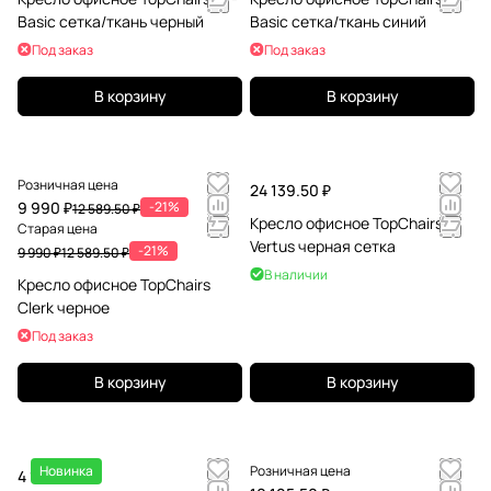
Basic сетка/ткань черный
Basic сетка/ткань синий
Под заказ
Под заказ
В корзину
В корзину
Розничная цена
24 139.50 ₽
9 990 ₽
-21%
12 589.50 ₽
Кресло офисное TopChairs
Старая цена
Vertus черная сетка
-21%
9 990 ₽
12 589.50 ₽
В наличии
Кресло офисное TopChairs
Clerk черное
Под заказ
В корзину
В корзину
Новинка
Розничная цена
4 189.50 ₽