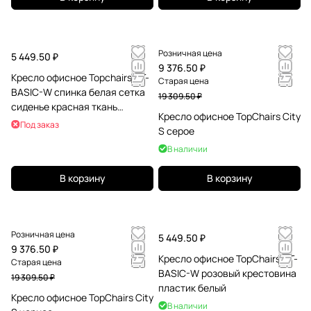
Розничная цена
5 449.50 ₽
9 376.50 ₽
Кресло офисное Topchairs ST-
Старая цена
BASIC-W спинка белая сетка
19 309.50 ₽
сиденье красная ткань
Кресло офисное TopChairs City
крестовина белый пластик
Под заказ
S серое
В наличии
В корзину
В корзину
Розничная цена
5 449.50 ₽
9 376.50 ₽
Кресло офисное TopChairs ST-
Старая цена
BASIC-W розовый крестовина
19 309.50 ₽
пластик белый
Кресло офисное TopChairs City
В наличии