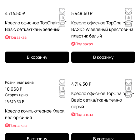
4 714.50 ₽
5 449.50 ₽
Кресло офисное TopChairs ST-
Кресло офисное TopChairs ST-
Basic сетка/ткань зеленый
BASIC-W зеленый крестовина
пластик белый
Под заказ
Под заказ
В корзину
В корзину
Розничная цена
4 714.50 ₽
10 668 ₽
Кресло офисное TopChairs ST-
Старая цена
Basic сетка/ткань темно-
18 679.50 ₽
серый
Кресло компьютерное Кларк
Под заказ
велюр синий
Под заказ
В корзину
В корзину