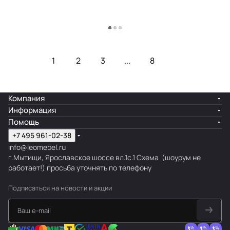
Загрузить еще
1
2
3
...
8
Компания
Информация
Помощь
+7 495 961-02-38
info@leomebel.ru
г.Мытищи, Ярославское шоссе вл.1с.1
Схема
(шоурум не
работает!) просьба уточнять по телефону
Подписаться
на новости и акции