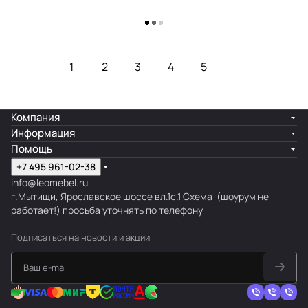
Загрузить еще
1
2
3
4
5
Компания
Информация
Помощь
+7 495 961-02-38
info@leomebel.ru
г.Мытищи, Ярославское шоссе вл.1с.1
Схема
(шоурум не
работает!) просьба уточнять по телефону
Подписаться
на новости и акции