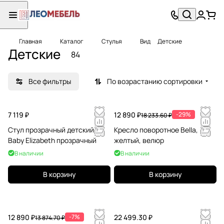
Главная
Каталог
Стулья
Вид
Детские
Детские
84
Все фильтры
По возрастанию сортировки
7 119 ₽
12 890 ₽
-29%
18 233.60 ₽
Стул прозрачный детский
Кресло поворотное Bella,
Baby Elizabeth прозрачный
желтый, велюр
В наличии
В наличии
В корзину
В корзину
12 890 ₽
-7%
22 499.30 ₽
13 874.70 ₽