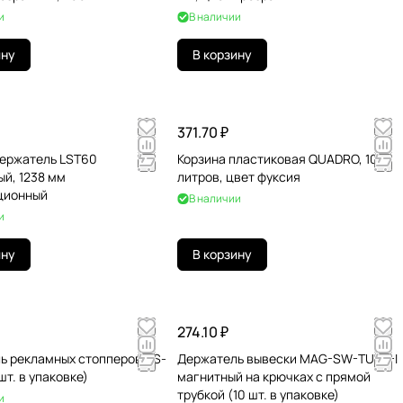
и
В наличии
ину
В корзину
371.70 ₽
ержатель LST60
Корзина пластиковая QUADRO, 10
й, 1238 мм
литров, цвет фуксия
ционный
В наличии
и
ину
В корзину
274.10 ₽
ь рекламных стопперов DS-
Держатель вывески MAG-SW-TUBE-I
шт. в упаковке)
магнитный на крючках с прямой
трубкой (10 шт. в упаковке)
и