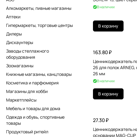
В наличии
Алкомаркеты, пивные магазины
Аптеки
Гипермаркеты, торговые центры
В корзину
Дилеры
Дискаунтеры
Заводы стеллажного
163.80 ₽
оборудования
Ценникодержатель п
Зоомагазины
26 для полок ARNEG, 
26 мм
Книжные магазины, канцтовары
В наличии
Косметика и парфюмерия
Магазины для хобби
В корзину
Маркетплейсы
Мебель и товары для дома
Одежда и обувь, спортивные
27.30 ₽
товары
Ценникодержатель н
Продуктовый ритейл
основании MAG-CLIP