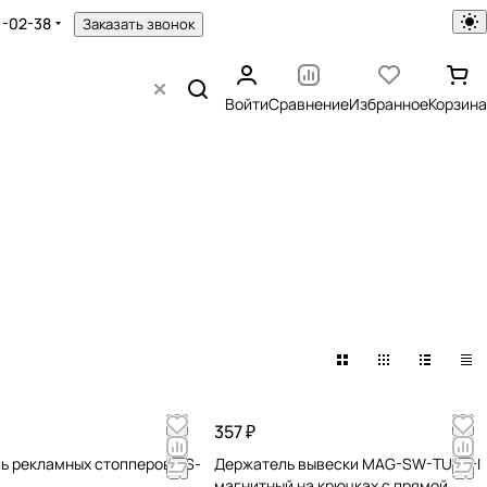
1-02-38
Заказать звонок
Войти
Сравнение
Избранное
Корзина
357 ₽
ь рекламных стопперов DS-
Держатель вывески MAG-SW-TUBE-I
магнитный на крючках с прямой