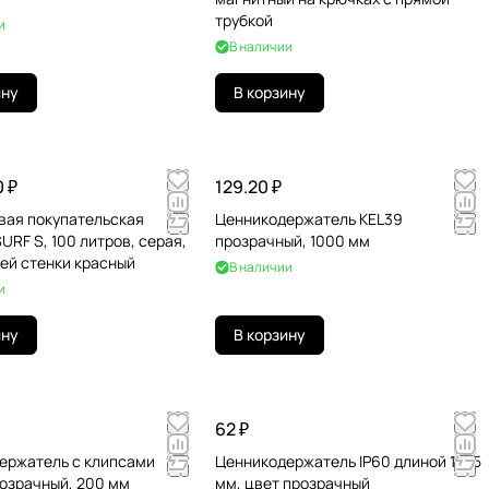
трубкой
и
В наличии
ину
В корзину
0 ₽
129.20 ₽
вая покупательская
Ценникодержатель KEL39
URF S, 100 литров, серая,
прозрачный, 1000 мм
ей стенки красный
В наличии
и
ину
В корзину
62 ₽
ержатель с клипсами
Ценникодержатель IP60 длиной 1235
озрачный, 200 мм
мм, цвет прозрачный