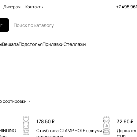
+7 495 96
Дилерам
Контакты
г
ы
Вешала
Подстолья
Прилавки
Стеллажи
ю сортировки
178.50 ₽
32.60 ₽
BINDING
Струбцина CLAMP HOLE с двумя
Держател
бро
отверстиями
CLIP