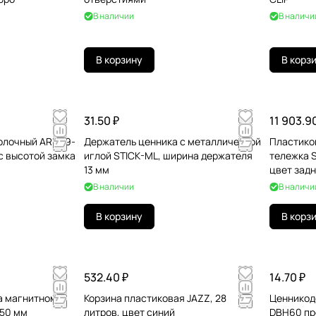
В наличии
В наличи
В корзину
В корз
31.50 ₽
11 903.9
олочный ARN39-
Держатель ценника с металлической
Пластико
с высотой замка
иглой STICK-ML, ширина держателя
тележка S
13 мм
цвет задн
В наличии
В наличи
В корзину
В корз
532.40 ₽
14.70 ₽
а магнитном
Корзина пластиковая JAZZ, 28
Ценникод
 50 мм
литров, цвет синий
DBH60 пр