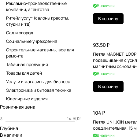
Рекламно-производственные
В наличии
компании, агентства
Ритейл услуг (салоны красоты,
В корзину
студии и тд)
Сад и огород
Социальные учреждения
93.50 ₽
Строительные магазины, все для
Петля MAGNET-LOOP
ремонта
подвешивания с уси
Табачная продукция
магнитным основани
Товары для детей
В наличии
Услуги и магазины для бизнеса
В корзину
Электроника и бытовая техника
Ювелирные изделия
Розничная цена
104 ₽
Петля UNI-JOIN мета
Глубина
соединительная, 15 
В наличии
В наличии