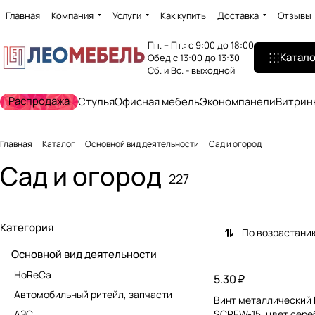
Главная
Компания
Услуги
Как купить
Доставка
Отзывы
Пн. – Пт.: с 9:00 до 18:00
Катало
Обед с 13:00 до 13:30
Сб. и Вс. - выходной
Распродажа
Стулья
Офисная мебель
Экономпанели
Витрин
Главная
Каталог
Основной вид деятельности
Сад и огород
Сад и огород
227
Категория
По возрастани
Основной вид деятельности
HoReCa
5.30 ₽
Автомобильный ритейл, запчасти
Винт металлический 
АЗС
SCREW-15, цвет сере