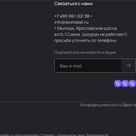
Связаться с нами
+7 495 961-02-38
info@leomebel.ru
г.Мытищи, Ярославское шоссе
вл.1с.1
Схема
(шоурум не работает!)
просьба уточнять по телефону
Подписаться
на новости и акции
Конфиденциальность
Оферта
 дизайн и оформление страниц, доменное имя, фирменное