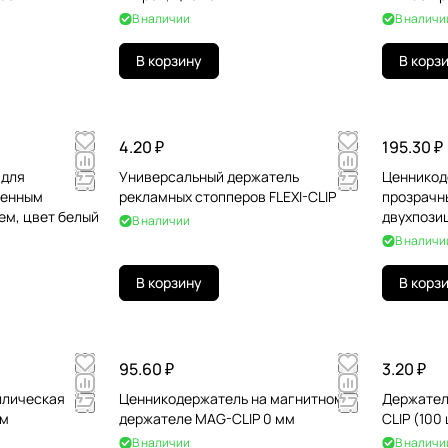
В наличии
В наличи
В корзину
В корз
4.20 ₽
195.30 ₽
 для
Универсальный держатель
Ценникод
ленным
рекламных стопперов FLEXI-CLIP
прозрачны
ем, цвет белый
двухпози
В наличии
В наличи
В корзину
В корз
95.60 ₽
3.20 ₽
ллическая
Ценникодержатель на магнитном
Держател
мм
держателе MAG-CLIP 0 мм
CLIP (100 
В наличии
В наличи