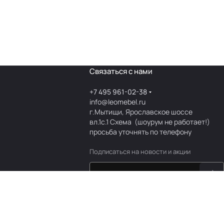
Связаться с нами
+7 495 961-02-38
info@leomebel.ru
г.Мытищи, Ярославское шоссе
вл.1с.1
Схема
(шоурум не работает!)
просьба уточнять по телефону
Подписаться
на новости и акции