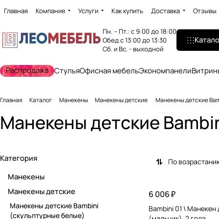
Главная
Компания
Услуги
Как купить
Доставка
Отзывы
Пн. – Пт.: с 9:00 до 18:00
Катало
Обед с 13:00 до 13:30
Сб. и Вс. - выходной
Распродажа
Стулья
Офисная мебель
Экономпанели
Витрин
Главная
Каталог
Манекены
Манекены детские
Манекены детские Bam
Манекены детские Bambin
Категория
По возрастани
Манекены
Манекены детские
6 006 ₽
Манекены детские Bambini
Bambini 01 \ Манекен
(скульптурные белые)
(мальчик), 2 года