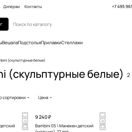
+7 495 96
Дилерам
Контакты
г
ы
Вешала
Подстолья
Прилавки
Стеллажи
bini (скульптурные белые)
i (скульптурные белые)
2
ю сортировки
Цена
9 240 ₽
 детский
Bambini 05 \ Mанекен детский
(мальчик), 12 лет