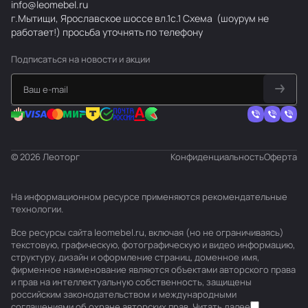
info@leomebel.ru
г.Мытищи, Ярославское шоссе вл.1с.1
Схема
(шоурум не
работает!) просьба уточнять по телефону
Подписаться
на новости и акции
© 2026 Леоторг
Конфиденциальность
Оферта
На информационном ресурсе применяются
рекомендательные
технологии
.
Все ресурсы сайта leomebel.ru, включая (но не ограничиваясь)
текстовую, графическую, фотографическую и видео информацию,
структуру, дизайн и оформление страниц, доменное имя,
фирменное наименование являются объектами авторского права
и прав на интеллектуальную собственность, защищены
российским законодательством и международными
соглашениями об охране авторских прав.
Читать далее