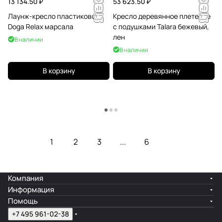
13 134.50 ₽
53 623.50 ₽
Лаунж-кресло пластиковое
Кресло деревянное плетеное
Doga Relax марсала
с подушками Talara бежевый,
лен
В наличии
В наличии
В корзину
В корзину
Загрузить еще
1
2
3
...
6
Компания
Информация
Помощь
+7 495 961-02-38