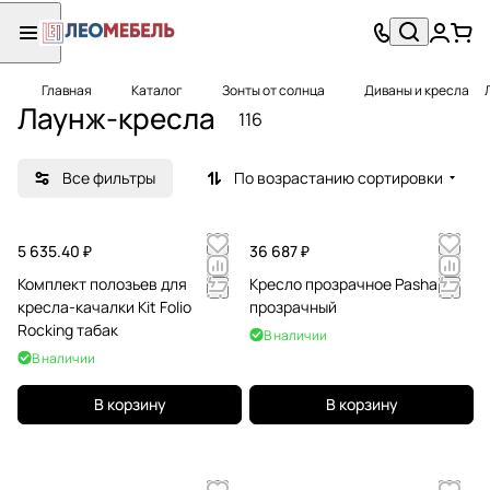
Главная
Каталог
Зонты от солнца
Диваны и кресла
Лаунж-кресла
116
Все фильтры
По возрастанию сортировки
5 635.40 ₽
36 687 ₽
Комплект полозьев для
Кресло прозрачное Pasha
кресла-качалки Kit Folio
прозрачный
Rocking табак
В наличии
В наличии
В корзину
В корзину