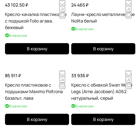
43 102.50 ₽
24 465 ₽
Кресло-качалка пластиковое
Лаунж-кресло металлическое
с подушкой Folio агава,
Nolita белый
бежевый
В наличии
В наличии
В корзину
В корзину
85 911 ₽
33 936 ₽
Кресло пластиковое с
Кресло с обивкой Swan Wood
подушками Maximo Poltrona
Legs (Arne Jacobsen) A062
базальт, лава
натуральный, серый
В наличии
В наличии
В корзину
В корзину