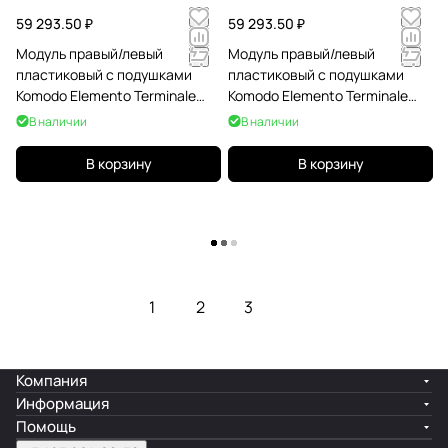
59 293.50 ₽
59 293.50 ₽
Модуль правый/левый
Модуль правый/левый
пластиковый с подушками
пластиковый с подушками
Komodo Elemento Terminale
Komodo Elemento Terminale
DS/SX тортора, синий
DS/SX тортора, холст
В наличии
В наличии
В корзину
В корзину
Загрузить еще
1
2
3
Компания
Информация
Помощь