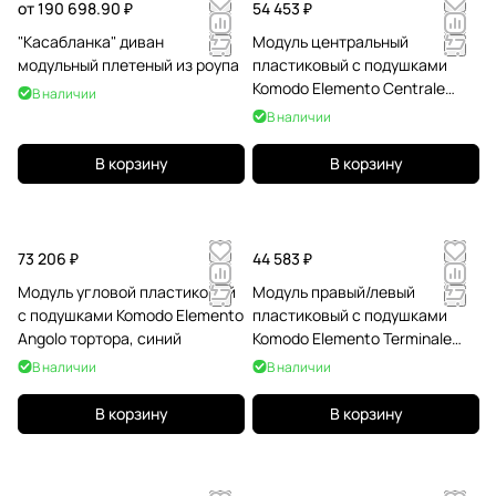
от 190 698.90 ₽
54 453 ₽
"Касабланка" диван
Модуль центральный
модульный плетеный из роупа
пластиковый с подушками
Komodo Elemento Centrale
В наличии
тортора, холст
В наличии
В корзину
В корзину
73 206 ₽
44 583 ₽
Модуль угловой пластиковый
Модуль правый/левый
с подушками Komodo Elemento
пластиковый с подушками
Angolo тортора, синий
Komodo Elemento Terminale
DS/SX тортора, лед
В наличии
В наличии
В корзину
В корзину