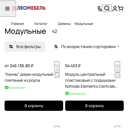
Главная
Каталог
Диваны
Модульные
Модульные
42
Все фильтры
По возрастанию сортировки
от 246 136.80 ₽
54 453 ₽
"Канны" диван модульный
Модуль центральный
плетеный из роупа
пластиковый с подушками
Komodo Elemento Centrale
В наличии
тортора, синий
В наличии
В корзину
В корзину