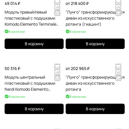
49 014 ₽
от 218 400 ₽
Модуль правый/левый
"Лунго" трансформирующийся
пластиковый с подушками
диван из искусственного
Komodo Elemento Terminale
ротанга (гиацинт)
DS/SX тортора, серый
В наличии
В наличии
В корзину
В корзину
50 316 ₽
от 202 965 ₽
Модуль центральный
"Лунго" трансформирующийся
пластиковый с подушками
диван из искусственного
Nardi Komodo Elemento
ротанга
Centrale
В наличии
В наличии
В корзину
В корзину