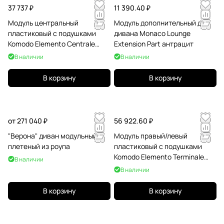
37 737 ₽
11 390.40 ₽
Модуль центральный
Модуль дополнительный для
пластиковый с подушками
дивана Monaco Lounge
Komodo Elemento Centrale
Extension Part антрацит
тортора, лед
В наличии
В наличии
В корзину
В корзину
от 271 040 ₽
56 922.60 ₽
"Верона" диван модульный
Модуль правый/левый
плетеный из роупа
пластиковый с подушками
Komodo Elemento Terminale
В наличии
DS/SX агава, авокадо
В наличии
В корзину
В корзину