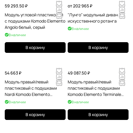
59 293.50 ₽
от 202 965 ₽
Модуль угловой пластиковый
"Лунго" модульный диван из
с подушками Komodo Elemento
искусственного ротанга
Angolo белый, серый
В наличии
В наличии
В корзину
В корзину
54 663 ₽
49 087.50 ₽
Модуль правый/левый
Модуль правый/левый
пластиковый с подушками
пластиковый с подушками
Nardi Komodo Elemento
Komodo Elemento Terminale
Terminale DS/SX
DS/SX антрацит, джунгли
В наличии
В наличии
В корзину
В корзину