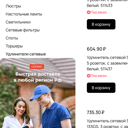
белый, 511433
Люстры
Под заказ
Настольные лампы
Светильники
В корзину
Сетевые фильтры
Споты
Торшеры
604.90 ₽
Удлинители сетевые
Удлинитель сетевой 
5 розеток, c заземлен
белый, 511437
Под заказ
В корзину
735.30 ₽
Удлинитель сетевой
133GS, 3 розетки, c 