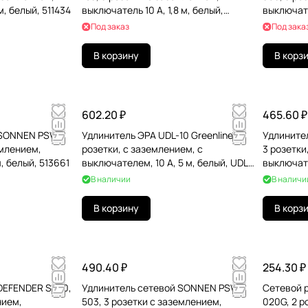
м, белый, 511434
выключатель 10 А, 1,8 м, белый,
выключате
513659
Под заказ
Под зака
В корзину
В корз
602.20 ₽
465.60 ₽
 SONNEN PSW-
Удлинитель ЭРА UDL-10 Greenline, 3
Удлините
емлением,
розетки, с заземлением, с
3 розетки
, белый, 513661
выключателем, 10 А, 5 м, белый, UDL-
выключате
10-350-ES
99334
В наличии
В наличи
В корзину
В корз
490.40 ₽
254.30 ₽
DEFENDER S350,
Удлинитель сетевой SONNEN PSW-
Сетевой 
нием,
503, 3 розетки c заземлением,
020G, 2 р