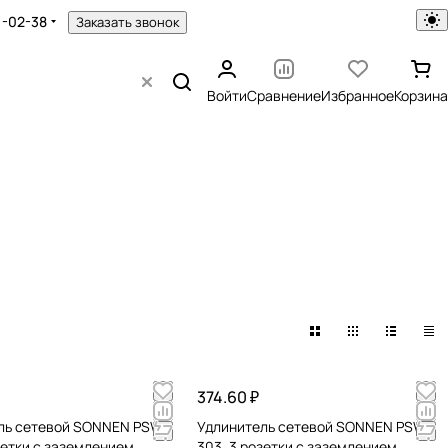
1-02-38
Заказать звонок
Войти
Сравнение
Избранное
Корзина
374.60 ₽
ль сетевой SONNEN PSW-
Удлинитель сетевой SONNEN PSW-
зетки c заземлением,
303, 3 розетки c заземлением,