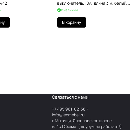
1442
выключатель, 10А, длина 3 м, белый,
99234
и
В наличии
ину
В корзину
Связаться с нами
+7 495 961-02-38
info@leomebel.ru
г.Мытищи, Ярославское шоссе
вл.1с.1
Схема
(шоурум не работает!)