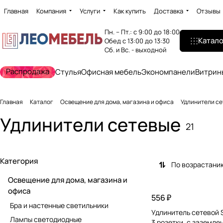
Главная
Компания
Услуги
Как купить
Доставка
Отзывы
Пн. – Пт.: с 9:00 до 18:00
Катало
Обед с 13:00 до 13:30
Сб. и Вс. - выходной
Распродажа
Стулья
Офисная мебель
Экономпанели
Витрин
Главная
Каталог
Освещение для дома, магазина и офиса
Удлинители с
Удлинители сетевые
21
Категория
По возрастани
Освещение для дома, магазина и
офиса
556 ₽
Бра и настенные светильники
Удлинитель сетевой 
Лампы светодиодные
3 розетки, c заземлен