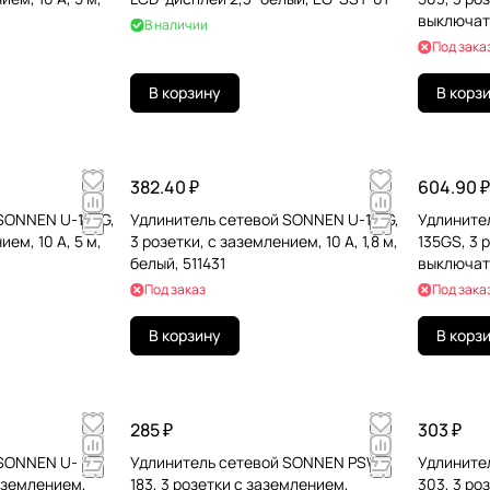
выключате
В наличии
Под зака
В корзину
В корз
382.40 ₽
604.90 ₽
SONNEN U-155G,
Удлинитель сетевой SONNEN U-131G,
Удлините
ием, 10 А, 5 м,
3 розетки, c заземлением, 10 А, 1,8 м,
135GS, 3 
белый, 511431
выключате
Под заказ
Под зака
В корзину
В корз
285 ₽
303 ₽
 SONNEN U-
Удлинитель сетевой SONNEN PSW-
Удлините
заземлением,
183, 3 розетки c заземлением,
303, 3 ро