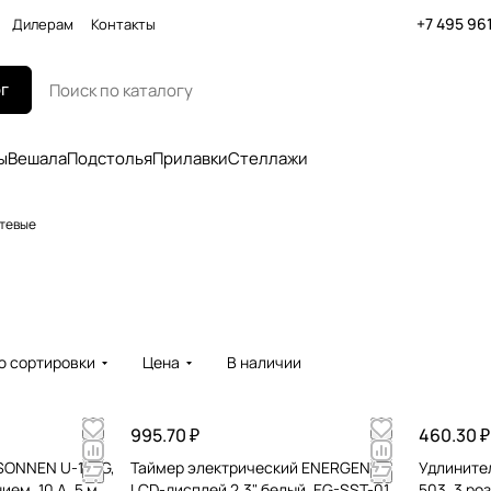
+7 495 96
Дилерам
Контакты
г
ы
Вешала
Подстолья
Прилавки
Стеллажи
етевые
ю сортировки
Цена
В наличии
995.70 ₽
460.30 ₽
SONNEN U-135G,
Таймер электрический ENERGENIE
Удлините
ием, 10 А, 5 м,
LCD-дисплей 2,3" белый, EG-SST-01
503, 3 ро