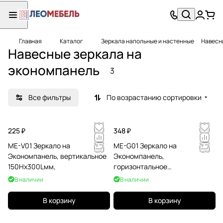
Главная
Каталог
Зеркала напольные и настенные
Навесн
Навесные зеркала на
экономпанель
3
Все фильтры
По возрастанию сортировки
225 ₽
348 ₽
ME-V01 Зеркало на
ME-G01 Зеркало на
Экономпанель, вертикальное
Экономпанель,
150Hх300Lмм,
горизонтальное
300Lx150Hмм,
В наличии
В наличии
В корзину
В корзину