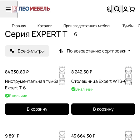
Главная
Каталог
Производственная мебель
Тумбы
С
Серия EXPERT T
6
Все фильтры
По возрастанию сортировки
84 330.80 ₽
8 242.50 ₽
Инструментальная тумба
Столешница Expert WTS-600
Expert T-6
В наличии
В наличии
В корзину
В корзину
9 891 ₽
43 664.30 ₽