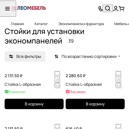
Главная
Каталог
Экономпанели и фурнитура
Мебель 
Стойки для установки
экономпанелей
39
Все фильтры
По возрастанию сортировки
2 131.50 ₽
2 280.60 ₽
Стойка L-образная
Стойка L-образная
В наличии
Под заказ
В корзину
В корзину
2 131.50 ₽
616.40 ₽