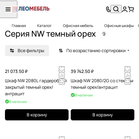
Главная
Каталог
Офисная мебель
Офисные шкафы
Серия NW темный орех
9
Все фильтры
По возрастанию сортировки
21 073.50 ₽
39 742.50 ₽
Шкаф NW 2080L гардеробный
Шкаф NW 2080/2G со стеклом
закрытый темный орех/
темный орех/антрацит
антрацит
В наличии
В наличии
В корзину
В корзину