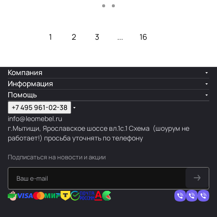
Загрузить еще
1
2
3
...
16
Компания
Информация
Помощь
+7 495 961-02-38
info@leomebel.ru
г.Мытищи, Ярославское шоссе вл.1с.1
Схема
(шоурум не
работает!) просьба уточнять по телефону
Подписаться
на новости и акции