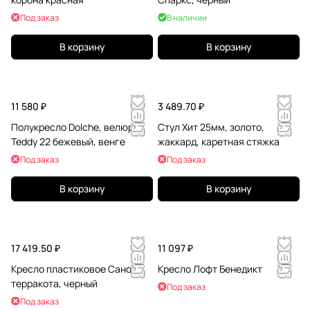
Под заказ
В наличии
В корзину
В корзину
11 580 ₽
3 489.70 ₽
Полукресло Dolche, велюр
Стул Хит 25мм, золото,
Teddy 22 бежевый, венге
жаккард, каретная стяжка
Под заказ
Под заказ
В корзину
В корзину
17 419.50 ₽
11 097 ₽
Кресло пластиковое Сано,
Кресло Лофт Бенедикт
терракота, черный
Под заказ
Под заказ