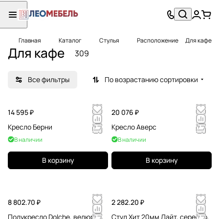
Главная
Каталог
Стулья
Расположение
Для кафе
Для кафе
309
Все фильтры
По возрастанию сортировки
14 595 ₽
20 076 ₽
Кресло Берни
Кресло Аверс
В наличии
В наличии
В корзину
В корзину
8 802.70 ₽
2 282.20 ₽
Полукресло Dolche, велюр
Стул Хит 20мм Лайт, серебро,