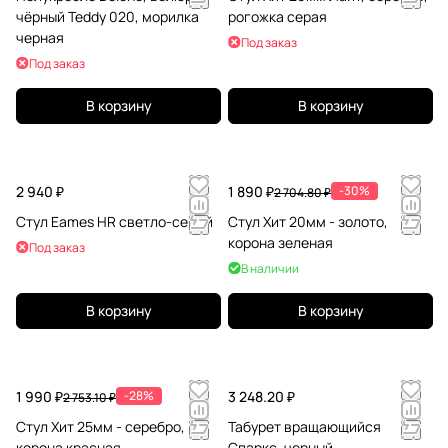
чёрный Teddy 020, морилка
рогожка серая
черная
Под заказ
Под заказ
В корзину
В корзину
2 940 ₽
1 890 ₽
-30%
2 704.80 ₽
Стул Eames HR светло-серый
Стул Хит 20мм - золото,
корона зеленая
Под заказ
В наличии
В корзину
В корзину
1 990 ₽
-28%
3 248.20 ₽
2 753.10 ₽
Стул Хит 25мм - серебро,
Табурет вращающийся
корона красная
Спаркс, черный