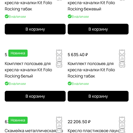
кресла-качалки Kit Folio
кресла-качалки Kit Folio
Rocking табак
Rocking бежевый
В наличии
В наличии
В корзину
В корзину
Новинка
5 635.40 ₽
5 635.40 ₽
Комплект полозьев для
Комплект полозьев для
кресла-качалки Kit Folio
кресла-качалки Kit Folio
Rocking белый
Rocking табак
В наличии
В наличии
В корзину
В корзину
Новинка
63 887.30 ₽
22 206.50 ₽
Скамейка металлическая Rio
Кресло пластиковое лаунж