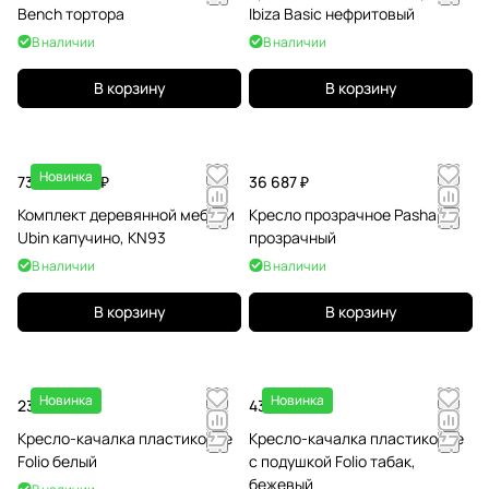
Bench тортора
Ibiza Basic нефритовый
В наличии
В наличии
В корзину
В корзину
Новинка
739 308.20 ₽
36 687 ₽
Комплект деревянной мебели
Кресло прозрачное Pasha
Ubin капучино, KN93
прозрачный
В наличии
В наличии
В корзину
В корзину
Новинка
Новинка
23 466.50 ₽
43 102.50 ₽
Кресло-качалка пластиковое
Кресло-качалка пластиковое
Folio белый
с подушкой Folio табак,
бежевый