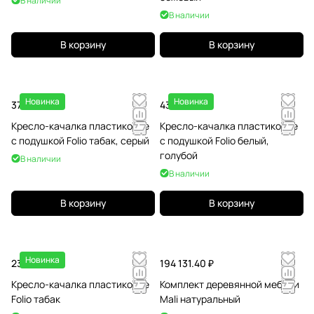
В наличии
В наличии
В корзину
В корзину
Новинка
Новинка
37 699.20 ₽
43 102.50 ₽
Кресло-качалка пластиковое
Кресло-качалка пластиковое
с подушкой Folio табак, серый
с подушкой Folio белый,
голубой
В наличии
В наличии
В корзину
В корзину
Новинка
23 466.50 ₽
194 131.40 ₽
Кресло-качалка пластиковое
Комплект деревянной мебели
Folio табак
Mali натуральный