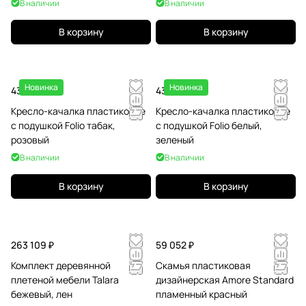
В наличии
В наличии
В корзину
В корзину
Новинка
Новинка
43 102.50 ₽
43 102.50 ₽
Кресло-качалка пластиковое
Кресло-качалка пластиковое
с подушкой Folio табак,
с подушкой Folio белый,
розовый
зеленый
В наличии
В наличии
В корзину
В корзину
263 109 ₽
59 052 ₽
Комплект деревянной
Скамья пластиковая
плетеной мебели Talara
дизайнерская Amore Standard
бежевый, лен
пламенный красный