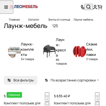
Главная
Каталог
Зонты от солнца
Лаунж-мебель
Лаунж-мебель
125
Лаун
Лаунж-
Скаме
ж-
компле
йки,
кресл
кты
лавки
а
34 товара
3 товара
86
товаров
Все фильтры
По возрастанию сортировки
Новинка
5 635.40 ₽
5 635.40 ₽
Комплект полозьев для
Комплект полозьев для