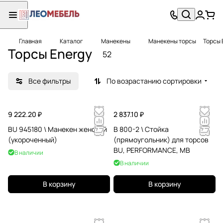
Главная
Каталог
Манекены
Манекены торсы
Торсы 
Торсы Energy
52
Все фильтры
По возрастанию сортировки
9 222.20 ₽
2 837.10 ₽
BU 945180 \ Манекен женский
B 800-2 \ Стойка
(укороченный)
(прямоугольник) для торсов
BU, PERFORMANCE, МВ
В наличии
В наличии
В корзину
В корзину