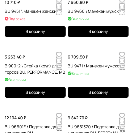
10 710 ₽
7 660.80 ₽
BU 9451 \ Манекен женский
BU 9460 \ Манекен мужской
Под заказ
В наличии
В корзину
В корзину
3 263.40 ₽
6 709.50 ₽
B 900-2 \ Стойка (круг) для
BU 9471 \ Манекен мужской
торсов BU, PERFORMANCE, МВ
В наличии
В наличии
В корзину
В корзину
12 104.40 ₽
9 842.70 ₽
BU 96601E \ Подставка для
BU 9651320 \ Подставка для
манекенов BU
манекенов BU, PERFOMANCE