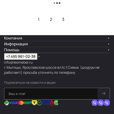
Загрузить еще
1
2
3
Компания
Информация
Помощь
+7 495 961-02-38
info@leomebel.ru
г.Мытищи, Ярославское шоссе вл.1с.1
Схема
(шоурум не
работает!) просьба уточнять по телефону
Подписаться
на новости и акции