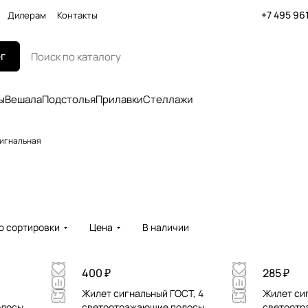
+7 495 96
Дилерам
Контакты
г
ы
Вешала
Подстолья
Прилавки
Стеллажи
игнальная
ю сортировки
Цена
В наличии
400 ₽
285 ₽
Жилет сигнальный ГОСТ, 4
Жилет си
лосы,
светоотражающие полосы,
светоотр