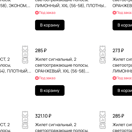
58), ЭКОНОМ,
ЛИМОННЫЙ, XXL (56-58), ПЛОТНЫЙ,
ОРАНЖЕВЫ
1
ГРАНДМАСТЕР, 610838
ГРАНДМАС
Под заказ
Под зака
В корзину
В корз
285 ₽
273 ₽
СТ, 2
Жилет сигнальный, 2
Жилет си
лосы,
светоотражающие полосы,
светоотр
54), ПЛОТНЫЙ,
ОРАНЖЕВЫЙ, XXL (56-58),
ЛИМОННЫЙ
1
ГРАНДМАСТЕР, 610887
ГРАНДМАС
Под заказ
Под зака
В корзину
В корз
321.10 ₽
285 ₽
СТ, 2
Жилет сигнальный, 2
Жилет си
лосы,
светоотражающие полосы,
светоотр