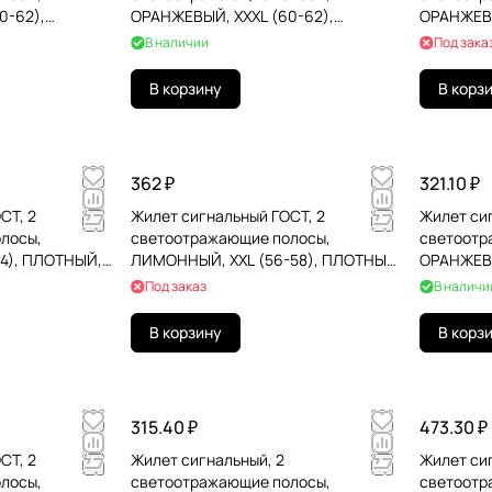
0-62),
ОРАНЖЕВЫЙ, XXXL (60-62),
ОРАНЖЕВЫ
ТЕР, 610833
ГРАНДМАСТЕР, 610888
ГРАНДМАС
В наличии
Под зака
В корзину
В корз
362 ₽
321.10 ₽
СТ, 2
Жилет сигнальный ГОСТ, 2
Жилет си
лосы,
светоотражающие полосы,
светоотр
4), ПЛОТНЫЙ,
ЛИМОННЫЙ, XXL (56-58), ПЛОТНЫЙ
ОРАНЖЕВЫ
34
ГРАНДМАСТЕР, 610835
ГРАНДМАС
Под заказ
В наличи
В корзину
В корз
315.40 ₽
473.30 ₽
СТ, 2
Жилет сигнальный, 2
Жилет си
лосы,
светоотражающие полосы,
светоотр