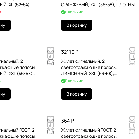
Й, XL (52-54),
ОРАНЖЕВЫЙ, XXL (56-58), ПЛОТНЫЙ,
ТЕР, 610886
ГРАНДМАСТЕР, 610832
з
В наличии
ину
В корзину
321.10 ₽
гнальный, 2
Жилет сигнальный, 2
ажающие полосы,
светоотражающие полосы,
Й, XXL (56-58),
ЛИМОННЫЙ, XXL (56-58),
ТЕР, 610887
ГРАНДМАСТЕР, 610841
и
В наличии
ину
В корзину
364 ₽
гнальный ГОСТ, 2
Жилет сигнальный ГОСТ, 2
ажающие полосы,
светоотражающие полосы,