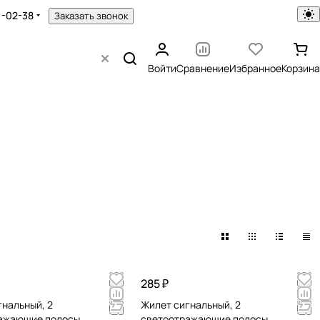
1-02-38
Заказать звонок
Войти
Сравнение
Избранное
Корзина
285 ₽
гнальный, 2
Жилет сигнальный, 2
ажающие полосы,
светоотражающие полосы,