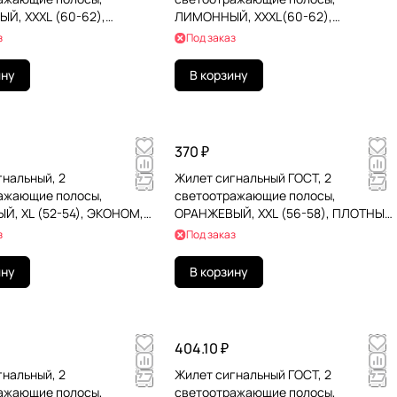
Й, XXXL (60-62),
ЛИМОННЫЙ, XXXL(60-62),
ТЕР, 610888
ГРАНДМАСТЕР, 610889
з
Под заказ
ину
В корзину
370 ₽
гнальный, 2
Жилет сигнальный ГОСТ, 2
ажающие полосы,
светоотражающие полосы,
, XL (52-54), ЭКОНОМ,
ОРАНЖЕВЫЙ, XXL (56-58), ПЛОТНЫЙ,
ТЕР, 610840
ГРАНДМАСТЕР, 610832
з
Под заказ
ину
В корзину
404.10 ₽
гнальный, 2
Жилет сигнальный ГОСТ, 2
ажающие полосы,
светоотражающие полосы,