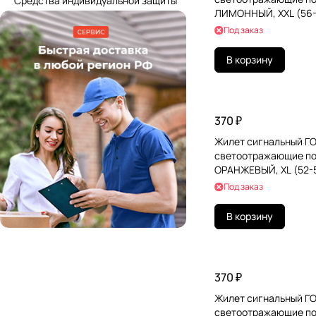
Средства индивидуальной защиты
ЛИМОННЫЙ, XXL (56-
ГРАНДМАСТЕР, 61084
Под заказ
В корзину
370 ₽
Жилет сигнальный ГО
светоотражающие по
ОРАНЖЕВЫЙ, XL (52-
ГРАНДМАСТЕР, 61083
Под заказ
В корзину
370 ₽
Жилет сигнальный ГО
светоотражающие по