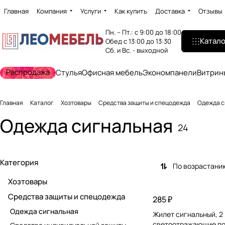
Главная
Компания
Услуги
Как купить
Доставка
Отзывы
Пн. – Пт.: с 9:00 до 18:00
Катало
Обед с 13:00 до 13:30
Сб. и Вс. - выходной
Распродажа
Стулья
Офисная мебель
Экономпанели
Витрин
Главная
Каталог
Хозтовары
Средства защиты и спецодежда
Одежда с
Одежда сигнальная
24
Категория
По возрастани
Хозтовары
Средства защиты и спецодежда
285 ₽
Одежда сигнальная
Жилет сигнальный, 2
светоотражающие по