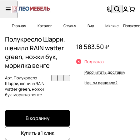
Главная
Каталог
Стулья
Вид
Мягкие
Полукрес
Полукресло Шарри,
18 583.50 ₽
шенилл RAIN watter
green, ножки бук,
Под заказ
морилка венге
Рассчитать доставку
Арт.
Полукресло
Нашли дешевле?
Шарри, шенилл RAIN
watter green, ножки
бук, морилка венге
В корзину
Купить в 1 клик