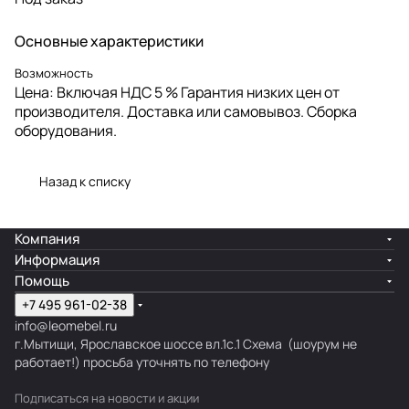
Основные характеристики
Возможность
Цена: Включая НДС 5 % Гарантия низких цен от
производителя. Доставка или самовывоз. Сборка
оборудования.
Назад к списку
Компания
Информация
Помощь
+7 495 961-02-38
info@leomebel.ru
г.Мытищи, Ярославское шоссе вл.1с.1
Схема
(шоурум не
работает!) просьба уточнять по телефону
Подписаться
на новости и акции