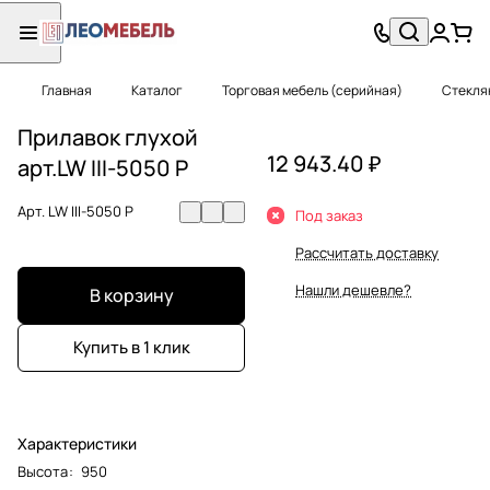
Главная
Каталог
Торговая мебель (серийная)
Стекля
Прилавок глухой
12 943.40 ₽
арт.LW III-5050 P
Арт.
LW III-5050 P
Под заказ
Рассчитать доставку
Нашли дешевле?
В корзину
Купить в 1 клик
Характеристики
Высота
:
950