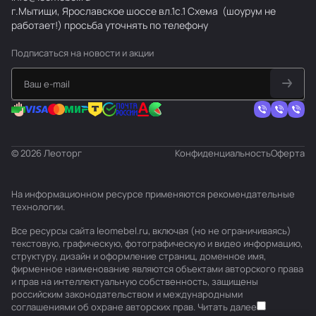
г.Мытищи, Ярославское шоссе вл.1с.1
Схема
(шоурум не
законченный
работает!) просьба уточнять по телефону
вид
Подписаться
на новости и акции
Авторский
надзор
© 2026 Леоторг
Конфиденциальность
Оферта
На информационном ресурсе применяются
рекомендательные
технологии
.
Все ресурсы сайта leomebel.ru, включая (но не ограничиваясь)
текстовую, графическую, фотографическую и видео информацию,
структуру, дизайн и оформление страниц, доменное имя,
фирменное наименование являются объектами авторского права
и прав на интеллектуальную собственность, защищены
российским законодательством и международными
соглашениями об охране авторских прав.
Читать далее