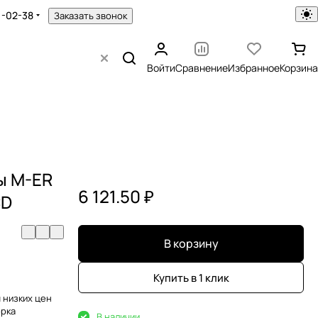
1-02-38
Заказать звонок
Войти
Сравнение
Избранное
Корзина
ы M-ER
6 121.50 ₽
CD
В корзину
Купить в 1 клик
 низких цен
орка
В наличии