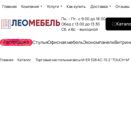
Главная
Компания
Услуги
Как купить
Доставка
Отзывы
Пн. – Пт.: с 9:00 до 18:00
Катало
Обед с 13:00 до 13:30
Сб. и Вс. - выходной
Распродажа
Стулья
Офисная мебель
Экономпанели
Витрин
Главная
Каталог
Торговые настольные весы M-ER 328 AC-15.2 "TOUCH-M"