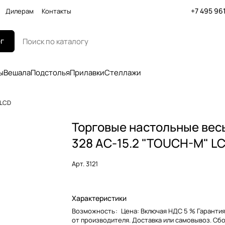
+7 495 96
Дилерам
Контакты
г
ы
Вешала
Подстолья
Прилавки
Стеллажи
 LCD
Торговые настольные вес
328 AC-15.2 "TOUCH-M" L
Арт.
3121
Характеристики
Возможность
:
Цена: Включая НДС 5 % Гарантия
от производителя. Доставка или самовывоз. Сб