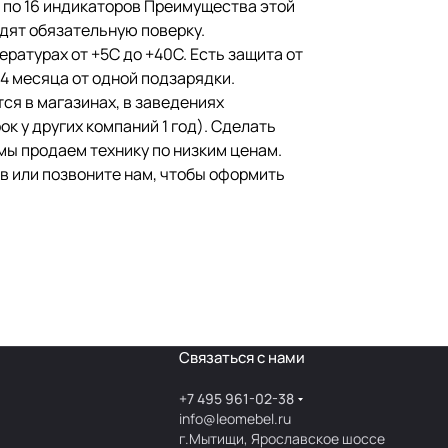
е по 16 индикаторов Преимущества этой
дят обязательную поверку.
ратурах от +5С до +40С. Есть защита от
4 месяца от одной подзарядки.
ся в магазинах, в заведениях
к у других компаний 1 год). Сделать
мы продаем технику по низким ценам.
в или позвоните нам, чтобы оформить
Связаться с нами
+7 495 961-02-38
info@leomebel.ru
г.Мытищи, Ярославское шоссе