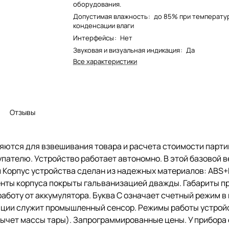
оборудования.
Допустимая влажность
:
до 85% при температур
конденсации влаги
Интерфейсы
:
Нет
Звуковая и визуальная индикация
:
Да
Все характеристики
Отзывы
яются для взвешивания товара и расчета стоимости парти
упателю. Устройство работает автономно. В этой базовой 
 Корпус устройства сделан из надежных материалов: ABS+
нты корпуса покрыты гальванизацией дважды. Габариты пр
 работу от аккумулятора. Буква С означает счетный режим 
ации служит промышленный сенсор. Режимы работы устрой
вычет массы тары). Запрограммированные цены. У прибора