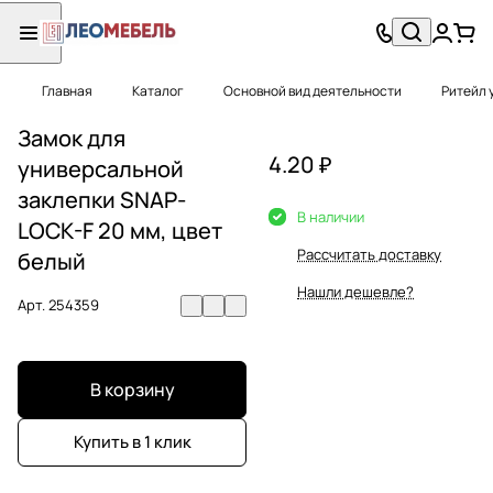
Главная
Каталог
Основной вид деятельности
Ритейл 
Замок для
4.20 ₽
универсальной
заклепки SNAP-
В наличии
LOCK-F 20 мм, цвет
Рассчитать доставку
белый
Нашли дешевле?
Арт.
254359
В корзину
Купить в 1 клик