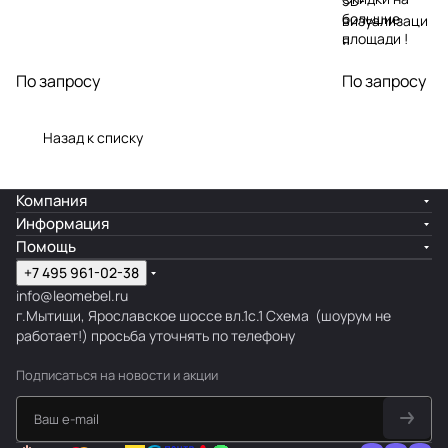
3D-
большие
визуализаци
площади !
я
Подбор
По запросу
По запросу
материалов,
мебели,
декора
Назад к списку
Благодаря
стильному
Компания
решению
Информация
фасада
Помощь
здания, ваше
+7 495 961-02-38
заведение
info@leomebel.ru
приобретет
г.Мытищи, Ярославское шоссе вл.1с.1
Схема
(шоурум не
законченный
работает!) просьба уточнять по телефону
вид
Подписаться
на новости и акции
Авторский
надзор