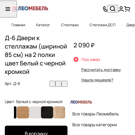
Главная
Каталог
Стеллажи
Стеллажи ДСП
Двер
Д-6 Двери к
2 090 ₽
стеллажам (шириной
85 см) на 2 полки
Под заказ
цвет Белый с черной
Рассчитать доставку
кромкой
Нашли дешевле?
Арт.
Д-6
Цвет:
Белый с черной кромкой
Все товары Леомебель
Все товары категории
В корзину