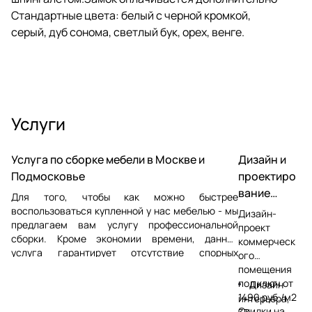
Стандартные цвета: белый с черной кромкой,
серый, дуб сонома, светлый бук, орех, венге.
Услуги
Услуга по сборке мебели в Москве и
Дизайн и
Подмосковье
проектиро
вание
Для того, чтобы как можно быстрее
магазинов
воспользоваться купленной у нас мебелью - мы
Дизайн-
предлагаем вам услугу профессиональной
и офисов
проект
сборки. Кроме экономии времени, данная
коммерческ
услуга гарантирует отсутствие спорных
ого
ситуаций, которые могут появиться в процессе
помещения
сборки сторонними мастерами. Сборка мебели
под ключ от
Дизайн
осуществляется в Москве и Московской
1490 руб./м2
интерьера,
области
Скидки на