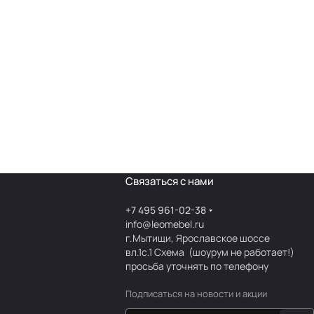
Связаться с нами
+7 495 961-02-38
info@leomebel.ru
г.Мытищи, Ярославское шоссе
вл.1с.1
Схема
(шоурум не работает!)
просьба уточнять по телефону
Подписаться
на новости и акции