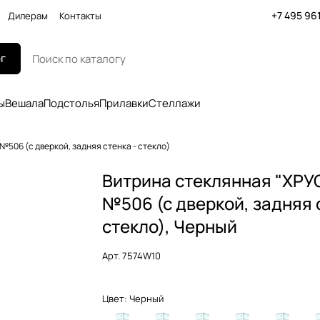
+7 495 96
Дилерам
Контакты
г
ы
Вешала
Подстолья
Прилавки
Стеллажи
506 (с дверкой, задняя стенка - стекло)
Витрина стеклянная "ХР
№506 (с дверкой, задняя 
стекло), Черный
Арт.
7574W10
Цвет:
Черный