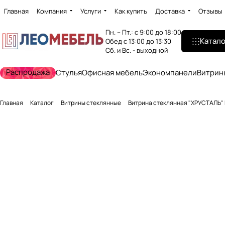
Главная
Компания
Услуги
Как купить
Доставка
Отзывы
Пн. – Пт.: с 9:00 до 18:00
Катало
Обед с 13:00 до 13:30
Сб. и Вс. - выходной
Распродажа
Стулья
Офисная мебель
Экономпанели
Витрин
Главная
Каталог
Витрины стеклянные
Витрина стеклянная "ХРУСТАЛЬ" №