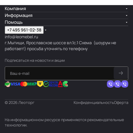
Компания
Информация
Помощь
+7 495 961-02-38
info@leomebel.ru
г.Мытищи, Ярославское шоссе вл.1с.1
Схема
(шоурум не
работает!) просьба уточнять по телефону
Подписаться
на новости и акции
© 2026 Леоторг
Конфиденциальность
Оферта
На информационном ресурсе применяются
рекомендательные
технологии
.