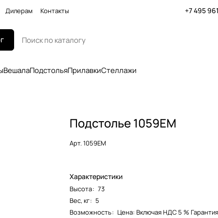
+7 495 96
Дилерам
Контакты
г
ы
Вешала
Подстолья
Прилавки
Стеллажи
Подстолье 1059EM
Арт.
1059EM
Характеристики
Высота
:
73
Вес, кг
:
5
Возможность
:
Цена: Включая НДС 5 % Гарантия