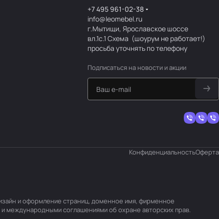
+7 495 961-02-38
info@leomebel.ru
г.Мытищи, Ярославское шоссе
вл.1с.1
Схема
(шоурум не работает!)
просьба уточнять по телефону
Подписаться
на новости и акции
Конфиденциальность
Оферта
 дизайн и оформление страниц, доменное имя, фирменное
 и международными соглашениями об охране авторских прав.