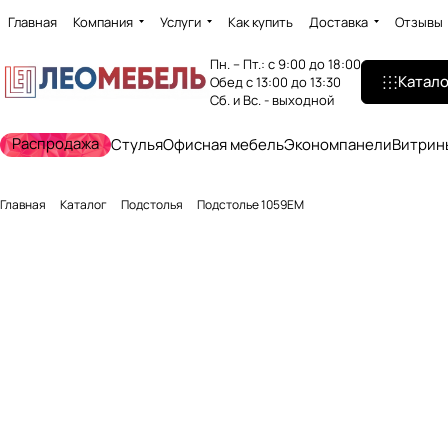
Главная
Компания
Услуги
Как купить
Доставка
Отзывы
Пн. – Пт.: с 9:00 до 18:00
Катало
Обед с 13:00 до 13:30
Сб. и Вс. - выходной
Распродажа
Стулья
Офисная мебель
Экономпанели
Витрин
Главная
Каталог
Подстолья
Подстолье 1059EM