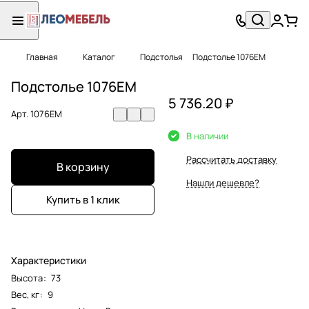
Главная
Каталог
Подстолья
Подстолье 1076EM
Подстолье 1076EM
5 736.20 ₽
Арт.
1076EM
В наличии
Рассчитать доставку
В корзину
Нашли дешевле?
Купить в 1 клик
Характеристики
Высота
:
73
Вес, кг
:
9